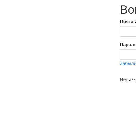
Во
Почта 
Парол
Забыли
Нет ак