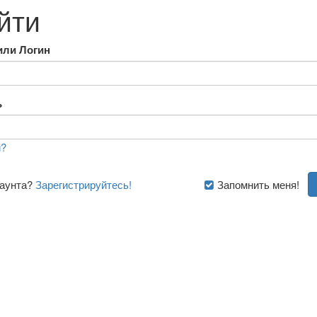
йти
или Логин
ь
?
каунта?
Зарегистрируйтесь!
Запомнить меня!