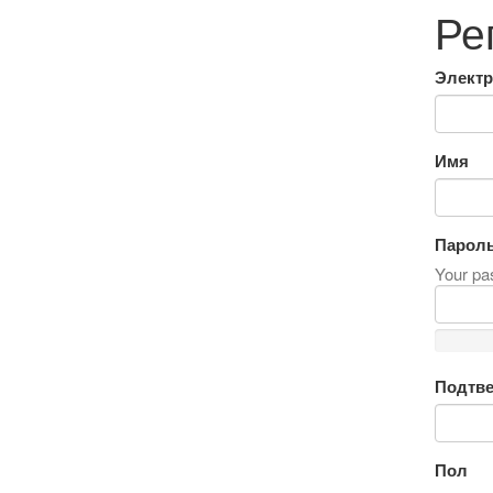
Ре
Электр
Имя
Парол
Your pas
Подтве
Пол