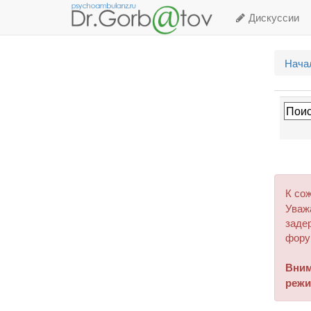
Дискуссии
Нача
К со
Уваж
задер
фору
Вним
режи