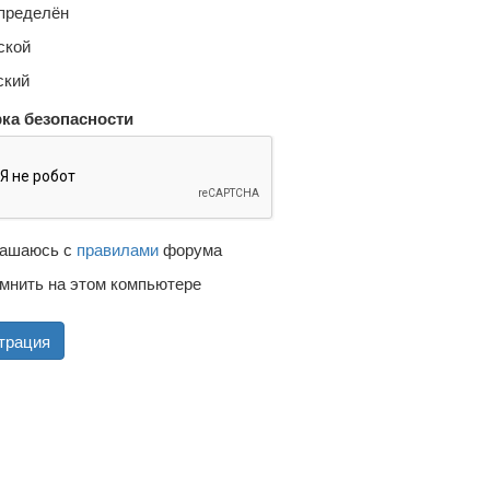
пределён
кой
кий
ка безопасности
ашаюсь с
правилами
форума
мнить на этом компьютере