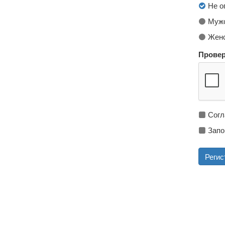
Не о
Мужс
Женс
Провер
Согл
Запо