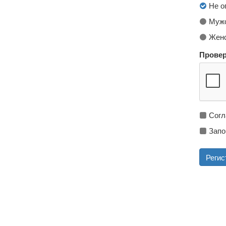
Не о
Мужс
Женс
Провер
Согл
Запо