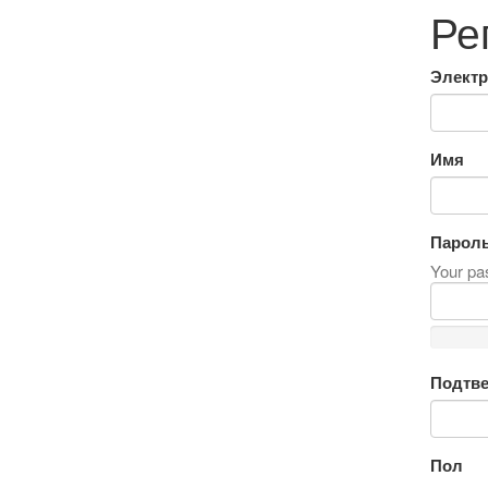
Ре
Электр
Имя
Парол
Your pas
Подтве
Пол