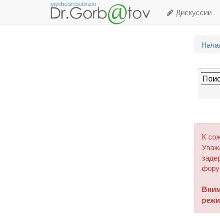
Дискуссии
Нача
К со
Уваж
задер
фору
Вним
режи