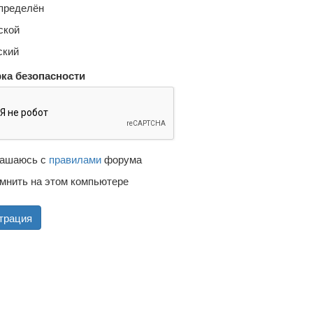
пределён
кой
кий
ка безопасности
ашаюсь с
правилами
форума
мнить на этом компьютере