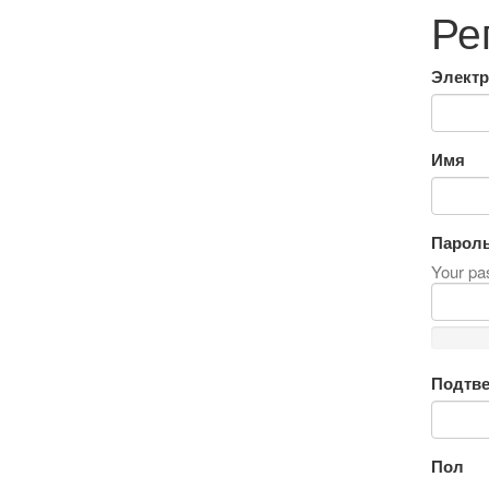
Ре
Электр
Имя
Парол
Your pas
Подтве
Пол