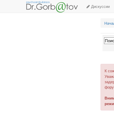
Дискуссии
Нача
К со
Уваж
задер
фору
Вним
режи