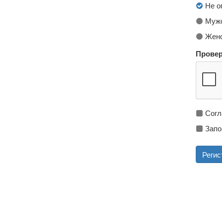
Не о
Мужс
Женс
Провер
Согл
Запо