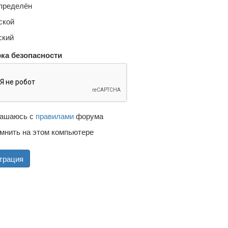
пределён
кой
кий
ка безопасности
ашаюсь с
правилами
форума
мнить на этом компьютере