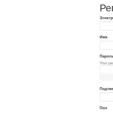
Ре
Электр
Имя
Парол
Your pas
Подтве
Пол