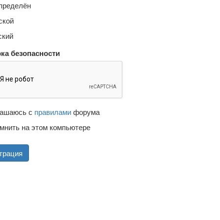
пределён
кой
кий
ка безопасности
ашаюсь с
правилами
форума
мнить на этом компьютере