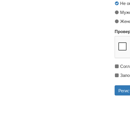
Не о
Мужс
Женс
Провер
Согл
Запо