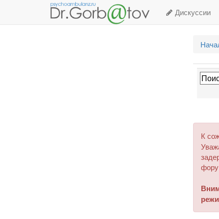
Дискуссии
Нача
К со
Уваж
задер
фору
Вним
режи