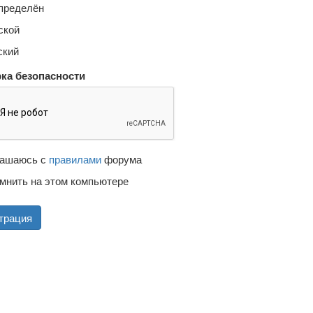
пределён
кой
кий
ка безопасности
ашаюсь с
правилами
форума
мнить на этом компьютере