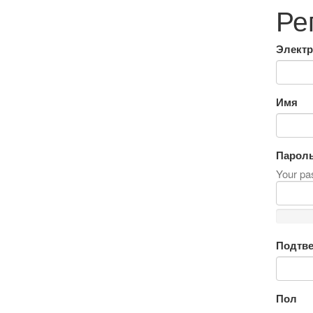
Ре
Электр
Имя
Парол
Your pas
Подтве
Пол