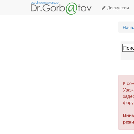
Дискуссии
Нача
К со
Уваж
задер
фору
Вним
режи