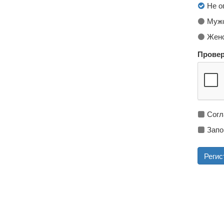
Не о
Мужс
Женс
Провер
Согл
Запо