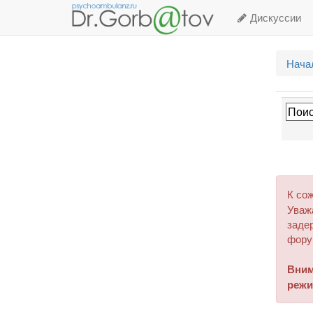
Дискуссии
Нача
К со
Уваж
задер
фору
Вним
режи