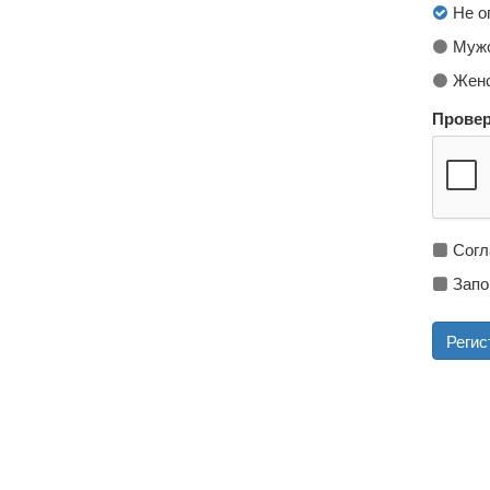
Не о
Мужс
Женс
Провер
Согл
Запо