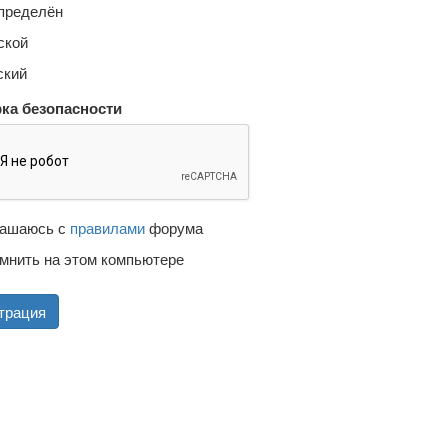
пределён
кой
кий
ка безопасности
ашаюсь с
правилами
форума
мнить на этом компьютере