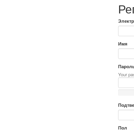
Ре
Электр
Имя
Парол
Your pas
Подтве
Пол