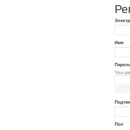
Ре
Электр
Имя
Парол
Your pas
Подтве
Пол