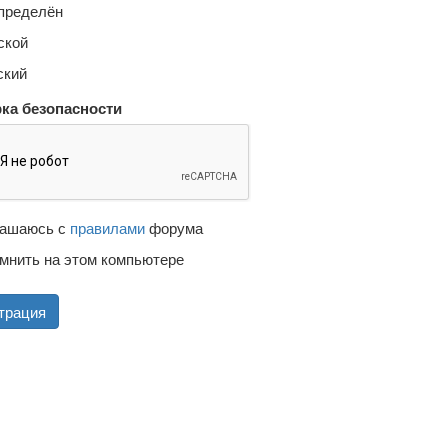
пределён
кой
кий
ка безопасности
ашаюсь с
правилами
форума
мнить на этом компьютере