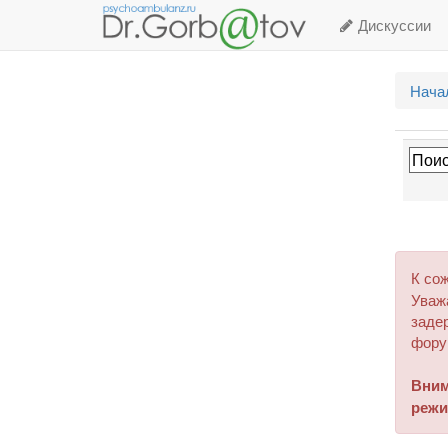
Дискуссии
Нача
К со
Уваж
задер
фору
Вним
режи