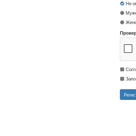
Не о
Мужс
Женс
Провер
Согл
Запо