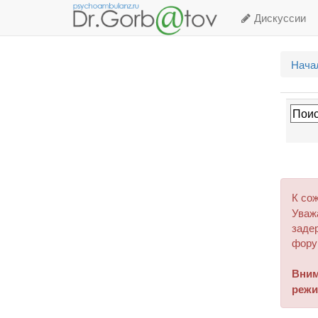
Дискуссии
Нача
К со
Уваж
задер
фору
Вним
режи