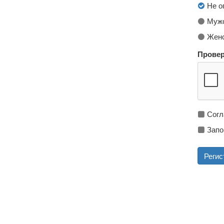
Не о
Мужс
Женс
Провер
Согл
Запо