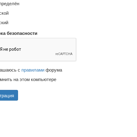
пределён
кой
кий
ка безопасности
ашаюсь с
правилами
форума
мнить на этом компьютере