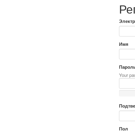
Ре
Электр
Имя
Парол
Your pas
Подтве
Пол