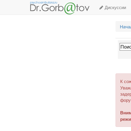
Дискуссии
Нача
К со
Уваж
задер
фору
Вним
режи