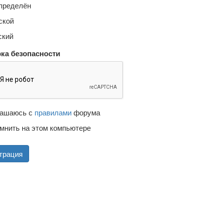
пределён
кой
кий
ка безопасности
ашаюсь с
правилами
форума
мнить на этом компьютере