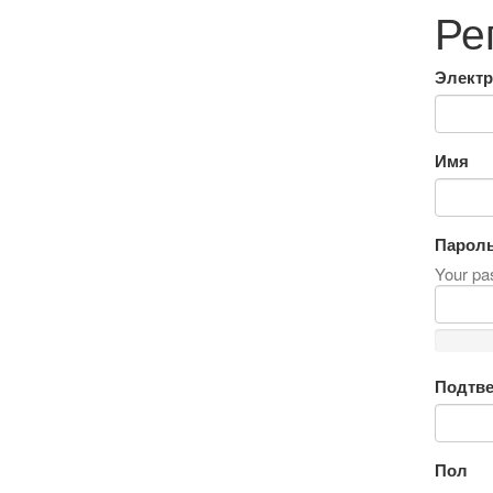
Ре
Электр
Имя
Парол
Your pas
Подтве
Пол