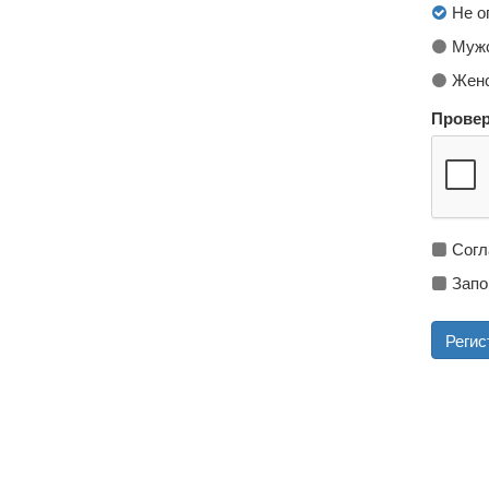
Не о
Мужс
Женс
Провер
Согл
Запо