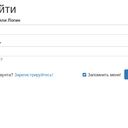
йти
или Логин
ь
?
каунта?
Зарегистрируйтесь!
Запомнить меня!