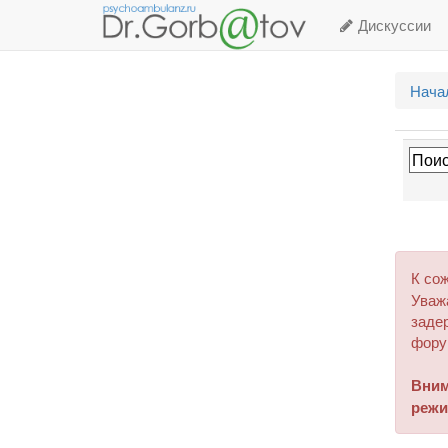
Дискуссии
Нача
К со
Уваж
задер
фору
Вним
режи