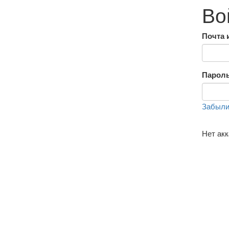
Во
Почта 
Парол
Забыли
Нет ак