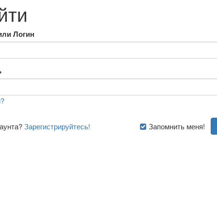
йти
или Логин
ь
?
каунта?
Зарегистрируйтесь!
Запомнить меня!