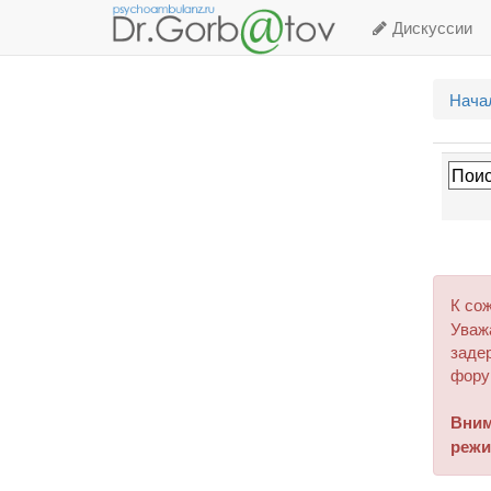
Дискуссии
Нача
К со
Уваж
задер
фору
Вним
режи