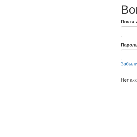
Во
Почта 
Парол
Забыли
Нет ак