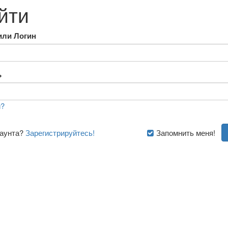
йти
или Логин
ь
?
каунта?
Зарегистрируйтесь!
Запомнить меня!