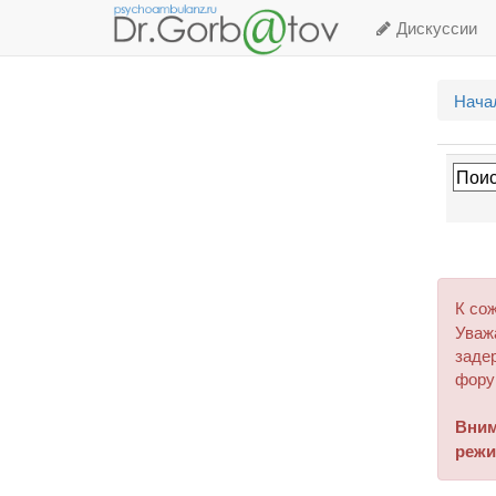
Дискуссии
Нача
К со
Уваж
задер
фору
Вним
режи