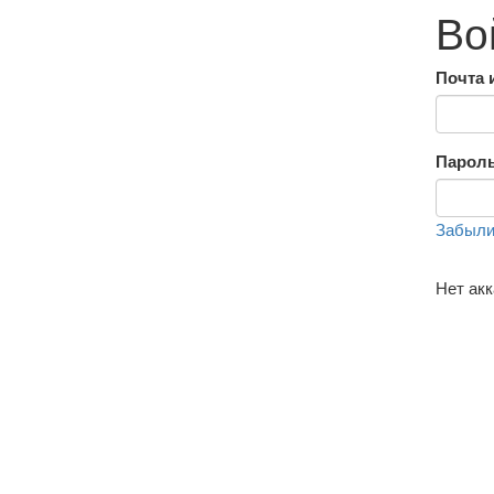
Во
Почта 
Парол
Забыли
Нет ак