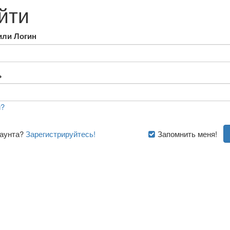
йти
или Логин
ь
?
каунта?
Зарегистрируйтесь!
Запомнить меня!