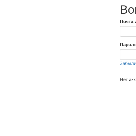
Во
Почта 
Парол
Забыли
Нет ак