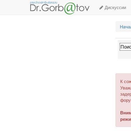
Дискуссии
Нача
К со
Уваж
задер
фору
Вним
режи