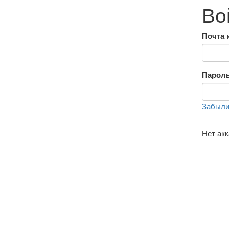
Во
Почта 
Парол
Забыли
Нет ак