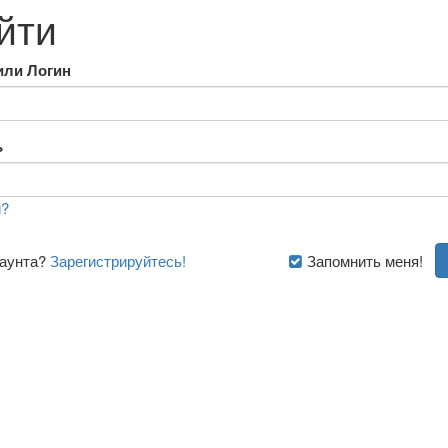
йти
или Логин
ь
?
каунта?
Зарегистрируйтесь!
Запомнить меня!