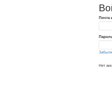
Во
Почта 
Парол
Забыли
Нет ак