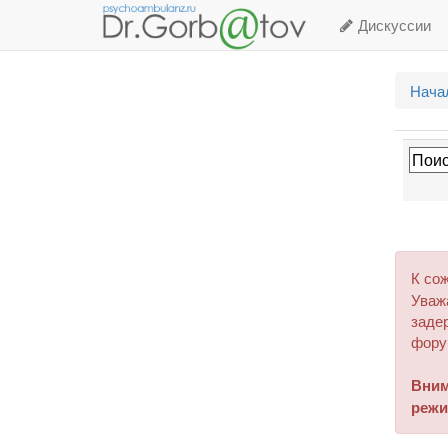
Дискуссии
Нача
К со
Уваж
задер
фору
Вним
режи