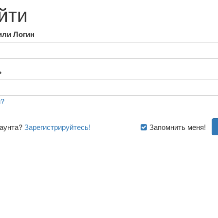
йти
или Логин
ь
?
каунта?
Зарегистрируйтесь!
Запомнить меня!