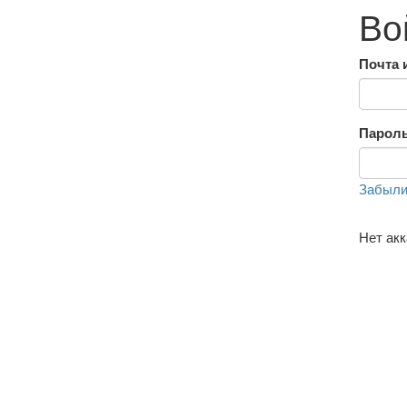
Во
Почта 
Парол
Забыли
Нет ак