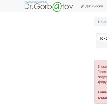
Дискуссии
Нача
К со
Уваж
задер
фору
Вним
режи