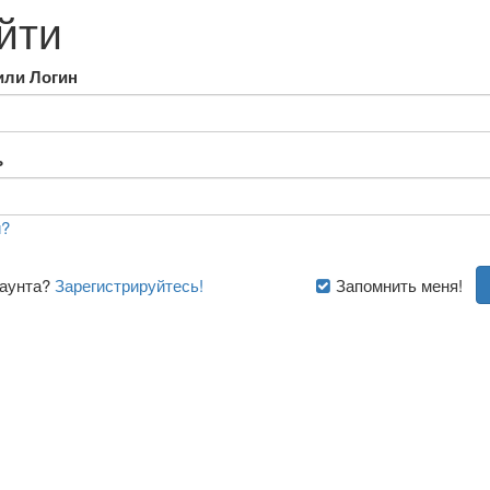
йти
или Логин
ь
?
каунта?
Зарегистрируйтесь!
Запомнить меня!