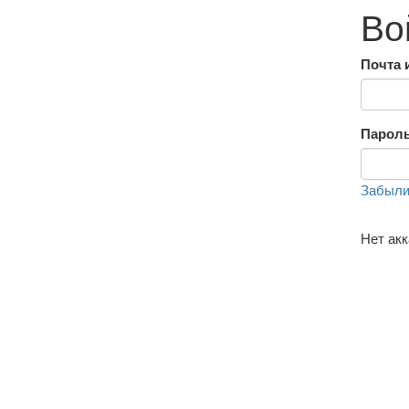
Во
Почта 
Парол
Забыли
Нет ак