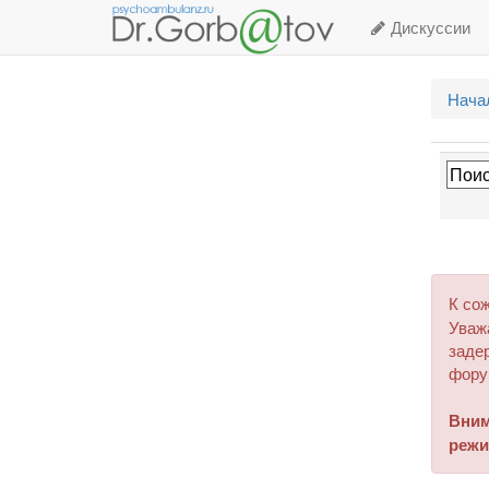
Дискуссии
Нача
К со
Уваж
задер
фору
Вним
режи