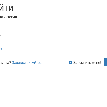
йти
или Логин
ь
?
каунта?
Зарегистрируйтесь!
Запомнить меня!