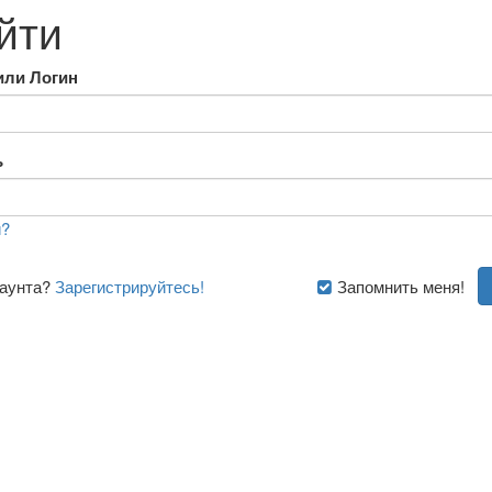
йти
или Логин
ь
?
каунта?
Зарегистрируйтесь!
Запомнить меня!