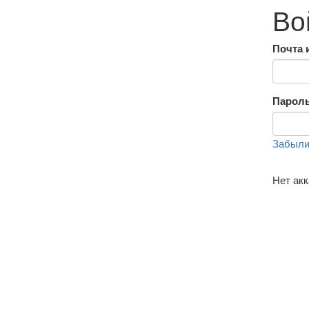
Во
Почта 
Парол
Забыли
Нет ак