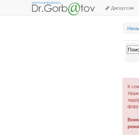
Дискуссии
Нача
К со
Уваж
задер
фору
Вним
режи