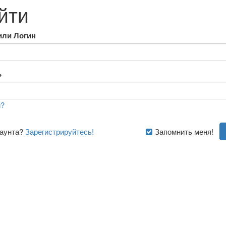
йти
или Логин
ь
?
каунта?
Зарегистрируйтесь!
Запомнить меня!