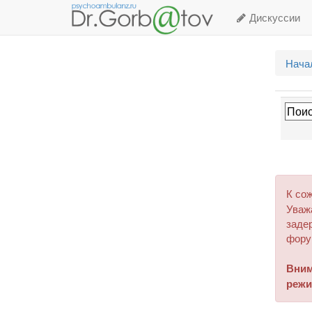
Дискуссии
Нача
К со
Уваж
задер
фору
Вним
режи