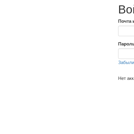
Во
Почта 
Парол
Забыли
Нет ак