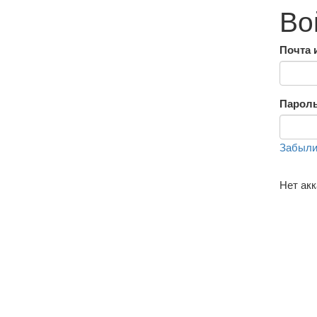
Во
Почта 
Парол
Забыли
Нет ак