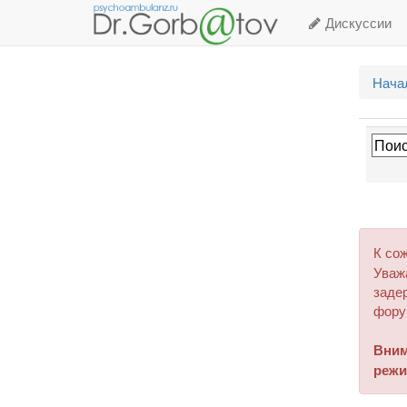
Дискуссии
Нача
К со
Уваж
задер
фору
Вним
режи