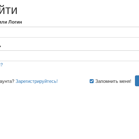
йти
или Логин
ь
?
каунта?
Зарегистрируйтесь!
Запомнить меня!