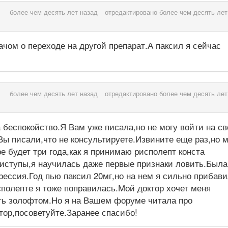
более чем десять лет назад
отредактировано более чем десять лет
ачом о переходе на другой препарат.А паксил я сейчас
более чем десять лет назад
отредактировано более чем десять лет
беспокойство.Я Вам уже писала,но не могу войти на с
ы писали,что не консультируете.Извините еще раз,но 
е будет три года,как я принимаю рисполепт конста
риступы,я научилась даже первые признаки ловить.Была
ессия.Год пью паксил 20мг,но на нем я сильно прибави
исполепте я тоже поправилась.Мой доктор хочет меня
ить золофтом.Но я на Вашем форуме читала про
тор,посоветуйте.Заранее спасибо!