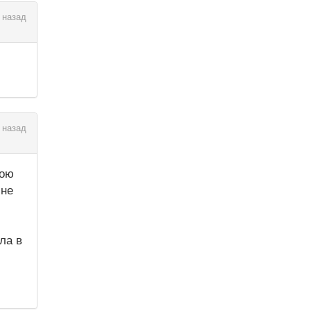
 назад
 назад
вою
мне
ла в