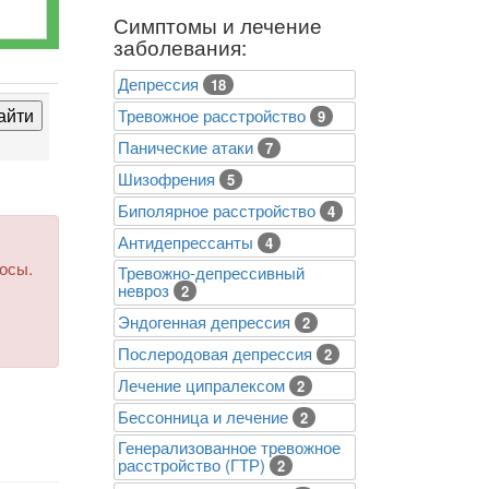
Симптомы и лечение
заболевания:
Депрессия
18
Тревожное расстройство
9
Панические атаки
7
Шизофрения
5
Биполярное расстройство
4
Антидепрессанты
4
росы.
Тревожно-депрессивный
невроз
2
Эндогенная депрессия
2
Послеродовая депрессия
2
Лечение ципралексом
2
Бессонница и лечение
2
Генерализованное тревожное
расстройство (ГТР)
2