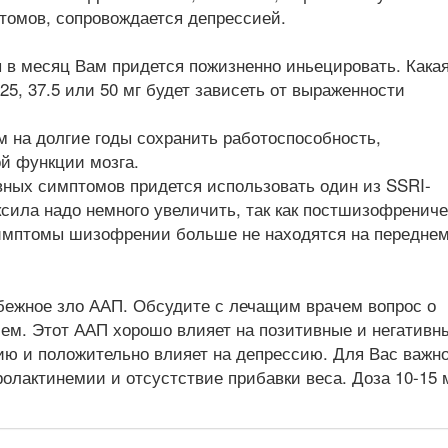
томов, сопровождается депрессией.
 в месяц Вам придется пожизненно иньецировать. Кака
25, 37.5 или 50 мг будет зависеть от выраженности
м на долгие годы сохранить работоспособность,
й функции мозга.
ных симптомов придется использовать один из SSRI-
ксила надо немного увеличить, так как постшизофрениче
симптомы шизофрении больше не находятся на передне
еибежное зло ААП. Обсудите с лечащим врачем вопрос о
лем. Этот ААП хорошо влияет на позитивные и негативн
ю и положительно влияет на депрессию. Для Вас важн
ролактинемии и отсустствие прибавки веса. Доза 10-15 