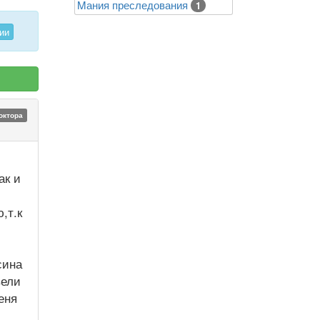
Mания преследования
1
ии
октора
ак и
,т.к
сина
вели
еня