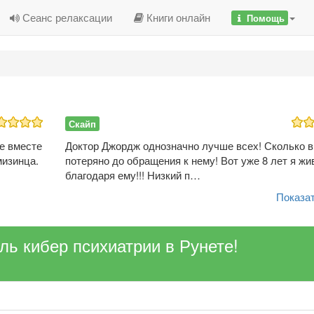
Сеанс релаксации
Книги онлайн
Помощь
Скайп
се вместе
Доктор Джордж однозначно лучше всех! Сколько 
мизинца.
потеряно до обращения к нему! Вот уже 8 лет я жи
благодаря ему!!! Низкий п…
Показат
ель кибер психиатрии в Рунете!