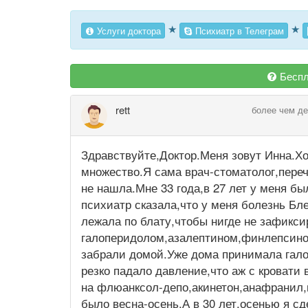
★
★
Услуги доктора
Психиатр в Телеграм
Беспл
rett
более чем де
Здравствуйте,Доктор.Меня зовут Инна.Хо
множество.Я сама врач-стоматолог,перечи
не нашла.Мне 33 года,в 27 лет у меня б
психиатр сказала,что у меня болезнь Бле
лежала по блату,чтобы нигде не зафикс
галоперидолом,азалептином,финлепсино
забрали домой.Уже дома принимала гало
резко падало давление,что аж с кровати 
на флюанксол-депо,акинетон,анафранил,
было весна-осень.А в 30 лет,осенью я с