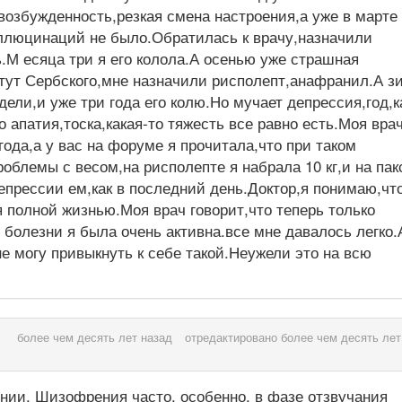
возбужденность,резкая смена настроения,а уже в марте
ллюцинаций не было.Обратилась к врачу,назначили
.М есяца три я его колола.А осенью уже страшная
тут Сербского,мне назначили рисполепт,анафранил.А з
дели,и уже три года его колю.Но мучает депрессия,год,к
 апатия,тоска,какая-то тяжесть все равно есть.Моя вра
 года,а у вас на форуме я прочитала,что при таком
облемы с весом,на рисполепте я набрала 10 кг,и на пак
депрессии ем,как в последний день.Доктор,я понимаю,чт
 полной жизнью.Моя врач говорит,что теперь только
о болезни я была очень активна.все мне давалось легко.
е могу привыкнуть к себе такой.Неужели это на всю
более чем десять лет назад
отредактировано более чем десять лет
нии. Шизофрения часто, особенно, в фазе отзвучания