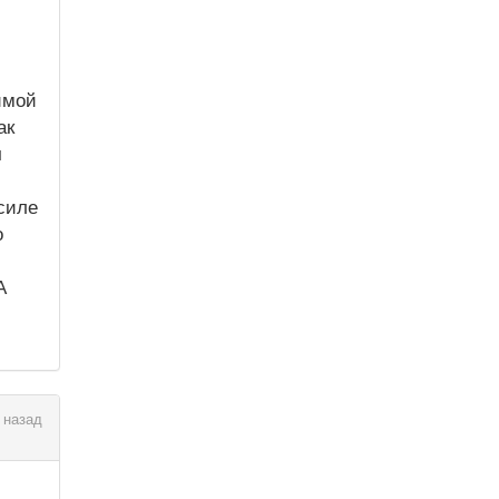
имой
ак
ч
силе
о
А
 назад