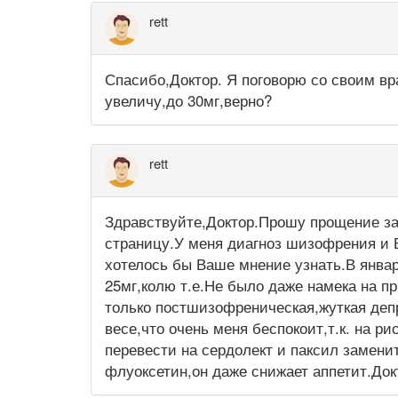
rett
Спасибо,Доктор. Я поговорю со своим вр
увеличу,до 30мг,верно?
rett
Здравствуйте,Доктор.Прошу прощение за 
страницу.У меня диагноз шизофрения и В
хотелось бы Ваше мнение узнать.В январ
25мг,колю т.е.Не было даже намека на п
только постшизофреническая,жуткая депр
весе,что очень меня беспокоит,т.к. на р
перевести на сердолект и паксил замен
флуоксетин,он даже снижает аппетит.Док