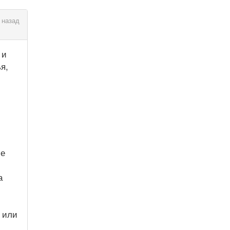
 назад
 и
я,
ие
а
 или