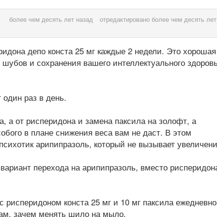
более чем десять лет назад
отредактировано более чем десять лет
идона депо конста 25 мг каждые 2 недели. Это хорошая
шубов и сохранения вашего интеллектуального здоровь
 один раз в день.
, а от рисперидона и замена паксила на золофт, а
обого в плане снижения веса вам не даст. В этом
сихотик арипипразоль, который не вызывает увеличен
ариант перехода на арипипразоль, вместо рисперидон
 рисперидоном конста 25 мг и 10 мг паксила ежедневно
ам, зачем менять шило на мыло.