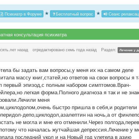
★
★
Психиатр в Форуме
Бесплатный вопрос
Сеанс релаксац
атная консультация психиатра
сять лет назад
отредактировано семь года назад
Раздел:
Лечение у д
тела бы задать вам вопросы,у меня их на самом деле
тала массу книг,статей,но ответов на свои вопросы я т
ыл первый эпизод,с полным набором симптомов.Врач-
йлера,но легкая форма.Полного диагноза я так и не знаю
ировали.Лечили меня
м,циклодолом,очень быстро пришла в себя,и родители
перидол-депо,циклодол,азалептин на ночь,а от финлеп
встать не могла и мне его отменили.Через полгода,пере
потому что началась жутчайшая депрессия.Лечение у м
делала последний укол и на Новый год улетела в азию