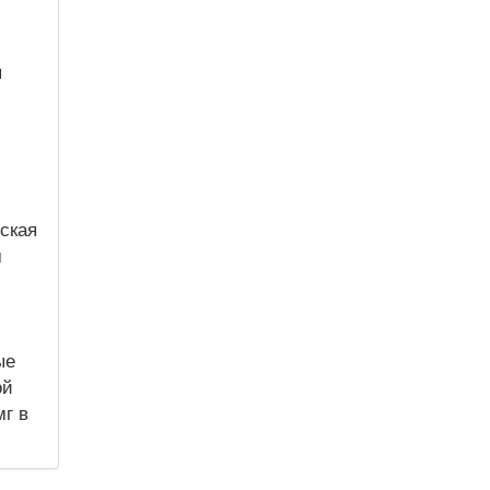
я
ская
м
ые
ой
мг в