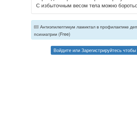
С избыточным весом тела можно бороть
Антиэпилептикум ламиктал в профилактике деп
психиатрии (Free)
Войдите
или
Зарегистрируйтесь
чтобы 