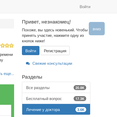
Войти
Привет, незнакомец!
вниз
Похоже, вы здесь новенький. Чтобы
принять участие, нажмите одну из
кнопок ниже!
Войти
Регистрация
времени
ву
Свежие консультации
ь еще...
Разделы
Все разделы
20.8K
Бесплатный вопрос
17.3K
Лечение у доктора
3.6K