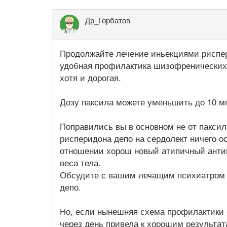
Др_Горбатов
Продолжайте лечение иньекциями риспер
удобная профилактика шизофренических 
хотя и дорогая.
Дозу паксила можете уменьшить до 10 мг
Поправились вы в основном не от паксила
рисперидона депо на сердолект ничего ос
отношении хорош новый атипичный антип
веса тела.
Обсудите с вашим лечащим психиатром в
депо.
Но, если нынешняя схема профилактики с
через день привела к хорошим результат