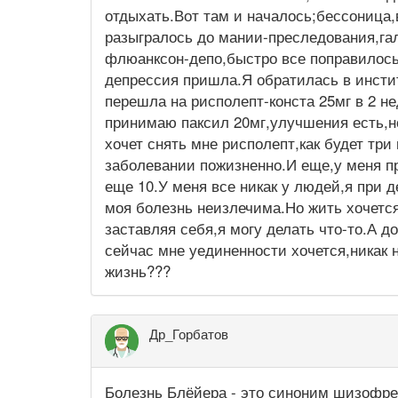
отдыхать.Вот там и началось;бессоница,
разыгралось до мании-преследования,га
флюанксон-депо,быстро все поправилось
депрессия пришла.Я обратилась в инсти
перешла на рисполепт-конста 25мг в 2 не
принимаю паксил 20мг,улучшения есть,но
хочет снять мне рисполепт,как будет три
заболевании пожизненно.И еще,у меня пр
еще 10.У меня все никак у людей,я при 
моя болезнь неизлечима.Но жить хочется
заставляя себя,я могу делать что-то.А д
сейчас мне уединенности хочется,никак н
жизнь???
Др_Горбатов
Болезнь Блёйера - это синоним шизофре