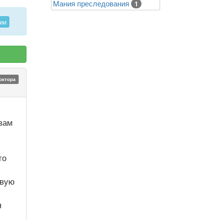
Mания преследования
1
ии
октора
 вам
то
твую
я