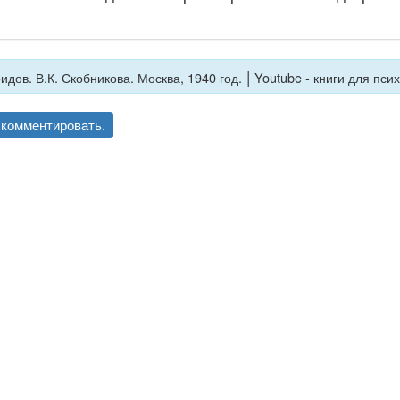
|
идов. В.К. Скобникова. Москва, 1940 год.
Youtube - книги для пси
комментировать.