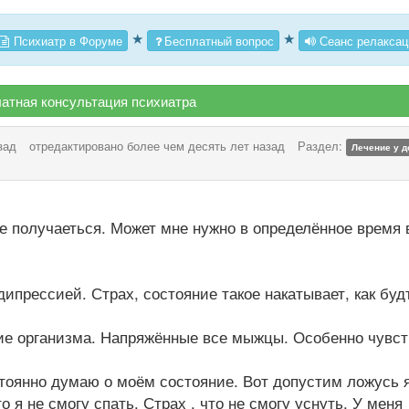
★
★
Психиатр в Форуме
Бесплатный вопрос
Сеанс релаксац
атная консультация психиатра
зад
отредактировано более чем десять лет назад
Раздел:
Лечение у д
не получаеться. Может мне нужно в определённое время
ипрессией. Страх, состояние такое накатывает, как буд
ние организма. Напряжённые все мыжцы. Особенно чувс
стоянно думаю о моём состояние. Вот допустим ложусь 
о я не смогу спать. Страх , что не смогу уснуть. У меня