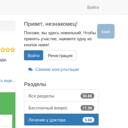
Войти
Привет, незнакомец!
вниз
Похоже, вы здесь новенький. Чтобы
принять участие, нажмите одну из
кнопок ниже!
Войти
Регистрация
юди,
Свежие консультации
ь еще...
Разделы
Все разделы
20.8K
Бесплатный вопрос
17.3K
Лечение у доктора
3.6K