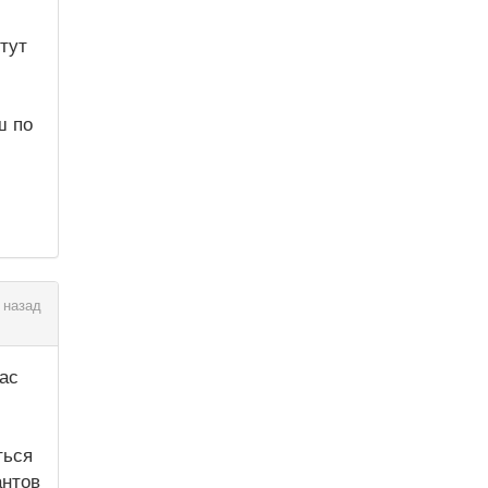
тут
ш по
 назад
Вас
ться
антов