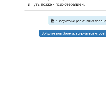
и чуть позже - психотерапией.
К казуистике реактивных парано
Войдите
или
Зарегистрируйтесь
чтобы 