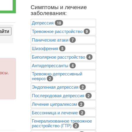
Симптомы и лечение
заболевания:
Депрессия
18
Тревожное расстройство
9
Панические атаки
7
Шизофрения
5
Биполярное расстройство
4
Антидепрессанты
4
росы.
Тревожно-депрессивный
невроз
2
Эндогенная депрессия
2
Послеродовая депрессия
2
Лечение ципралексом
2
Бессонница и лечение
2
Генерализованное тревожное
расстройство (ГТР)
2