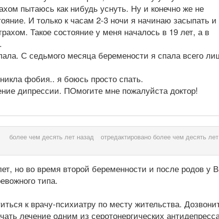
рахом пытаюсь как нибудь уснуть. Ну и конечно же не
яние. И только к часам 2-3 ночи я начинаю засыпать и 
ахом. Такое состояние у меня началось в 19 лет, а в
.
спала. С седьмого месяца беремености я спала всего ли
зникла фобия.. я боюсь просто спать.
ение дипрессии. ПОмогите мне пожалуйста доктор!
более чем десять лет назад
отредактировано более чем десять лет
ет, но во время второй беременности и после родов у 
евожного типа.
иться к врачу-психиатру по месту жительства. Дозвони
начать лечение одним из серотонергических антидепресс