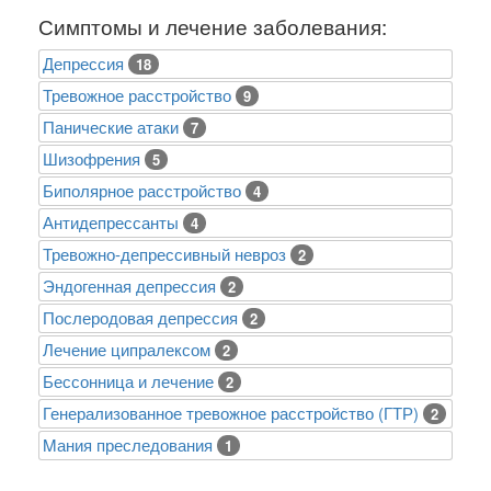
Симптомы и лечение заболевания:
Депрессия
18
Тревожное расстройство
9
Панические атаки
7
Шизофрения
5
Биполярное расстройство
4
Антидепрессанты
4
Тревожно-депрессивный невроз
2
Эндогенная депрессия
2
Послеродовая депрессия
2
Лечение ципралексом
2
Бессонница и лечение
2
Генерализованное тревожное расстройство (ГТР)
2
Mания преследования
1