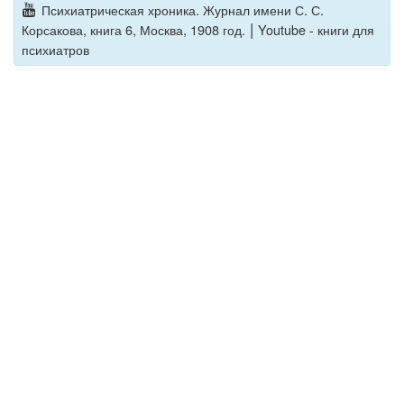
Психиатрическая хроника. Журнал имени С. С.
|
Корсакова, книга 6, Москва, 1908 год.
Youtube - книги для
психиатров