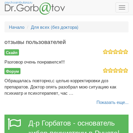
Toggl
navig
Начало
Для всех (без доктора)
отзывы пользователей
Скайп
Разговор очень понравился!!!
Форум
Обращалась повторно,с целью корректировки доз
препаратов. Доктор опять разобрал мою ситуацию как
психиатр и психотерапевт, час …
Показать еще...
Д-р Горбатов - основатель
кибер психиатрии в Рунете!