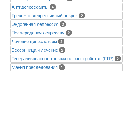
Антидепрессанты
4
Тревожно-депрессивный невроз
2
Эндогенная депрессия
2
Послеродовая депрессия
2
Лечение ципралексом
2
Бессонница и лечение
2
Генерализованное тревожное расстройство (ГТР)
2
Mания преследования
1