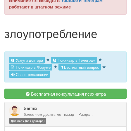
Внимание !!!! Беседы в
Youtube и Телеграм
работают в штатном режиме
злоупотребление
★
★
Услуги доктора
Психиатр в Телеграм
★
★
Психиатр в Форуме
Бесплатный вопрос
Сеанс релаксации
Бесплатная консультация психиатра
Sermix
более чем десять лет назад
Раздел:
Для всех (без доктора)