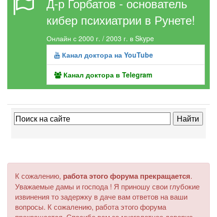
Д-р Горбатов - основатель
кибер психиатрии в Рунете!
Онлайн с 2000 г. / 2003 г. в Skype
Канал доктора на YouTube
Канал доктора в Telegram
К сожалению,
работа этого форума прекращается
.
Уважаемые дамы и господа ! Я приношу свои глубокие
извинения то задержку в даче вам ответов на ваши
вопросы. К сожалению, работа этого форума
прекращается. Спасибо вам за многолетнее доверие.