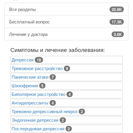
Все разделы
20.8K
Бесплатный вопрос
17.3K
Лечение у доктора
3.6K
Симптомы и лечение заболевания:
Депрессия
18
Тревожное расстройство
9
Панические атаки
7
Шизофрения
5
Биполярное расстройство
4
Антидепрессанты
4
Тревожно-депрессивный невроз
2
Эндогенная депрессия
2
Послеродовая депрессия
2