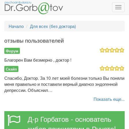
Toggl
navig
Начало
Для всех (без доктора)
отзывы пользователей
Форум
Благорен Вам безмерно , доктор !
Скайп
Спасибо, Доктор. За 10 лет моей болезни только Вы поняли
меня правильно и поставили верный диагноз эндогенной
депрессии. Объяснил…
Показать еще...
Д-р Горбатов - основатель
кибер психиатрии в Рунете!