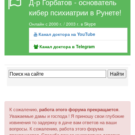
Д-р Горбатов - основатель
кибер психиатрии в Рунете!
Онлайн с 2000 г. / 2003 г. в Skype
Канал доктора на YouTube
Канал доктора в Telegram
К сожалению,
работа этого форума прекращается
.
Уважаемые дамы и господа ! Я приношу свои глубокие
извинения то задержку в даче вам ответов на ваши
вопросы. К сожалению, работа этого форума
прекращается. Спасибо вам за многолетнее доверие.