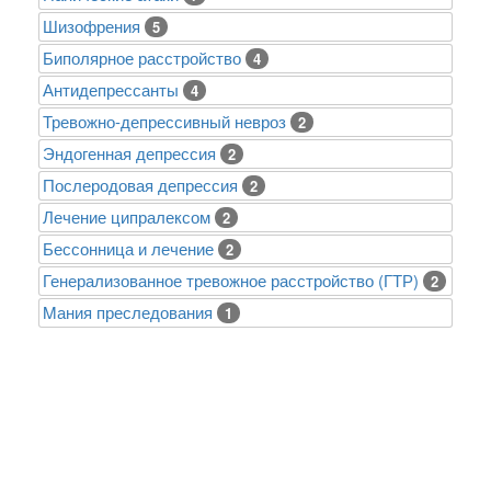
Шизофрения
5
Биполярное расстройство
4
Антидепрессанты
4
Тревожно-депрессивный невроз
2
Эндогенная депрессия
2
Послеродовая депрессия
2
Лечение ципралексом
2
Бессонница и лечение
2
Генерализованное тревожное расстройство (ГТР)
2
Mания преследования
1