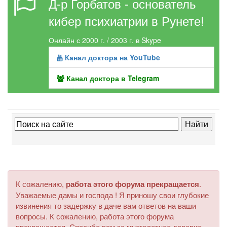
Д-р Горбатов - основатель
кибер психиатрии в Рунете!
Онлайн с 2000 г. / 2003 г. в Skype
Канал доктора на YouTube
Канал доктора в Telegram
К сожалению,
работа этого форума прекращается
.
Уважаемые дамы и господа ! Я приношу свои глубокие
извинения то задержку в даче вам ответов на ваши
вопросы. К сожалению, работа этого форума
прекращается. Спасибо вам за многолетнее доверие.