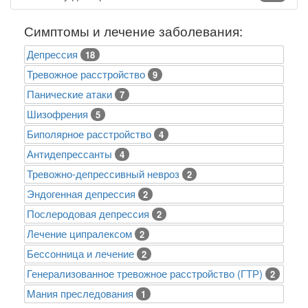
Симптомы и лечение заболевания:
Депрессия
18
Тревожное расстройство
9
Панические атаки
7
Шизофрения
5
Биполярное расстройство
4
Антидепрессанты
4
Тревожно-депрессивный невроз
2
Эндогенная депрессия
2
Послеродовая депрессия
2
Лечение ципралексом
2
Бессонница и лечение
2
Генерализованное тревожное расстройство (ГТР)
2
Mания преследования
1