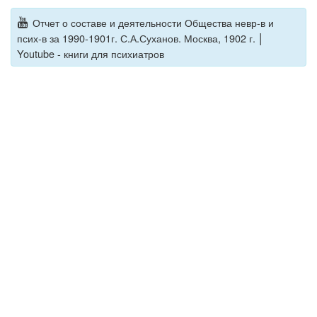
Отчет о составе и деятельности Общества невр-в и
|
псих-в за 1990-1901г. С.А.Суханов. Москва, 1902 г.
Youtube - книги для психиатров