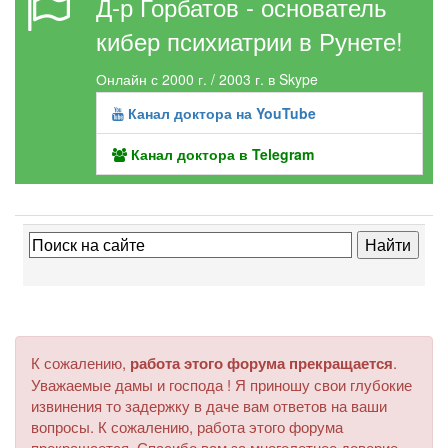
Д-р Горбатов - основатель
кибер психиатрии в Рунете!
Онлайн с 2000 г. / 2003 г. в Skype
Канал доктора на YouTube
Канал доктора в Telegram
К сожалению,
работа этого форума прекращается
.
Уважаемые дамы и господа ! Я приношу свои глубокие
извинения то задержку в даче вам ответов на ваши
вопросы. К сожалению, работа этого форума
прекращается. Спасибо вам за многолетнее доверие.