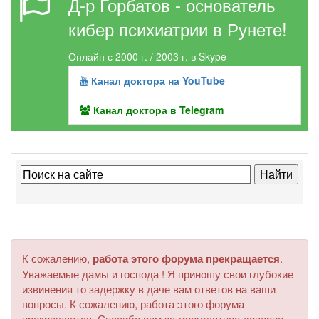
Д-р Горбатов - основатель
кибер психиатрии в Рунете!
Онлайн с 2000 г. / 2003 г. в Skype
Канал доктора на YouTube
Канал доктора в Telegram
К сожалению,
работа этого форума прекращается
.
Уважаемые дамы и господа ! Я приношу свои глубокие
извинения то задержку в даче вам ответов на ваши
вопросы. К сожалению, работа этого форума
прекращается. Спасибо вам за многолетнее доверие.