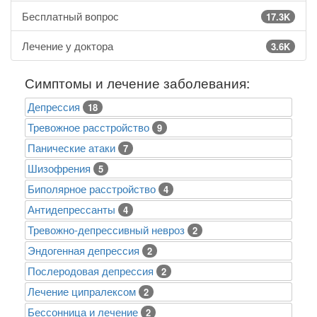
Бесплатный вопрос
17.3K
Лечение у доктора
3.6K
Симптомы и лечение заболевания:
Депрессия
18
Тревожное расстройство
9
Панические атаки
7
Шизофрения
5
Биполярное расстройство
4
Антидепрессанты
4
Тревожно-депрессивный невроз
2
Эндогенная депрессия
2
Послеродовая депрессия
2
Лечение ципралексом
2
Бессонница и лечение
2