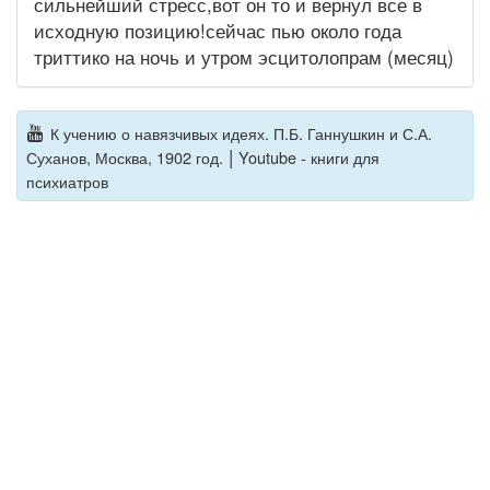
сильнейший стресс,вот он то и вернул все в
исходную позицию!сейчас пью около года
триттико на ночь и утром эсцитолопрам (месяц)
К учению о навязчивых идеях. П.Б. Ганнушкин и С.А.
|
Суханов, Москва, 1902 год.
Youtube - книги для
психиатров