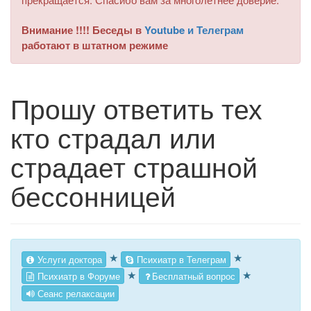
Внимание !!!! Беседы в
Youtube и Телеграм
работают в штатном режиме
Прошу ответить тех
кто страдал или
страдает страшной
бессонницей
★
★
Услуги доктора
Психиатр в Телеграм
★
★
Психиатр в Форуме
Бесплатный вопрос
Сеанс релаксации