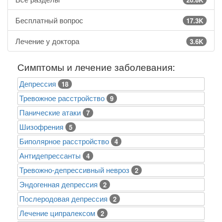
Бесплатный вопрос
17.3K
Лечение у доктора
3.6K
Симптомы и лечение заболевания:
Депрессия
18
Тревожное расстройство
9
Панические атаки
7
Шизофрения
5
Биполярное расстройство
4
Антидепрессанты
4
Тревожно-депрессивный невроз
2
Эндогенная депрессия
2
Послеродовая депрессия
2
Лечение ципралексом
2