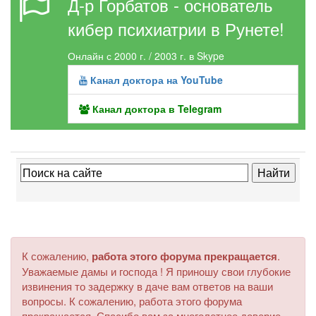
Д-р Горбатов - основатель
кибер психиатрии в Рунете!
Онлайн с 2000 г. / 2003 г. в Skype
Канал доктора на YouTube
Канал доктора в Telegram
К сожалению,
работа этого форума прекращается
.
Уважаемые дамы и господа ! Я приношу свои глубокие
извинения то задержку в даче вам ответов на ваши
вопросы. К сожалению, работа этого форума
прекращается. Спасибо вам за многолетнее доверие.