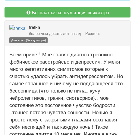
Бесплатная консультация психиатра
fretka
более чем десять лет назад
Раздел:
Для всех (без доктора)
Всем привет! Мне ставят диагноз тревожно
фобическое расстройсво и депрессия. У меня
много вегетативних симптомов которые к
счастью удалось убрать антидепрессантом. Но
самое страшное и ничему не поддающееся это
бессонница (что только не пила.. кучу
нейролептиков, транки, снотворное).. мое
состояние это постоянное чувство бодрости
..точнее потеря чувства сонности. Ночью я
просто лежу с закрытыми глазами осознавая
себя неспящей и так каждую ночь!! Такое
состояние длится 10 месяцев. Иногда я вижу