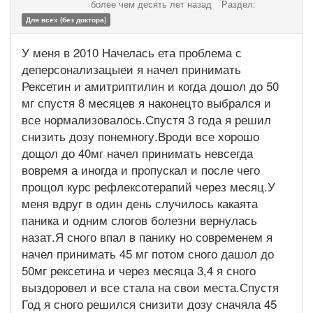
более чем десять лет назад
Раздел:
Для всех (без доктора)
У меня в 2010 Начелась ета проблема с
деперсонализацыеи я начел принимать
Рексетин и амитриптилин и когда дошол до 50
мг спустя 8 месяцев я наконецто выбрался и
все нормализовалось.Спустя 3 года я решил
снизить дозу понемногу.Вроди все хорошо
дощол до 40мг начел принимать невсегда
вовремя а иногда и пропускал и после чего
прощол курс рефлексотерапий через месяц.У
меня вдруг в один день случилось какаята
паника и одним слогов болезни вернулась
назат.Я сного впал в панику но современем я
начел принимать 45 мг потом сного дашол до
50мг рексетина и через месяца 3,4 я сного
выздоровел и все стала на свои места.Спустя
Год я сного решился снизити дозу сначяла 45