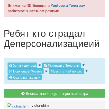
Внимание !!!! Беседы в
Youtube и Телеграм
работают в штатном режиме
Ребят кто страдал
Деперсонализациеий
★
★
Услуги доктора
Психиатр в Телеграм
★
★
Психиатр в Форуме
Бесплатный вопрос
Сеанс релаксации
Бесплатная консультация психиатра
victorichim