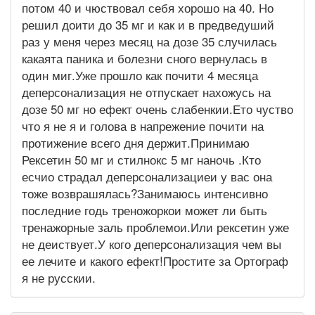
потом 40 и чюствовал себя хорошо на 40. Но
решил доити до 35 мг и как и в предведуший
раз у меня через месяц на дозе 35 случилась
какаята паника и болезни сного вернулась в
один миг.Уже прошло как почити 4 месяца
деперсонализация не отпускает нахожусь на
дозе 50 мг но ефект очень слабенкии.Ето чуство
что я не я и голова в напрежение почити на
протижение всего дня держит.Принимаю
Рексетин 50 мг и стилнокс 5 мг наночь .Кто
есчио страдал деперсонализациеи у вас она
тоже возврашялась?Занимаюсь интенсивно
последние годь треножоркои может ли быть
тренажорные заль проблемои.Или рексетин уже
не деиствует.У кого деперсонализация чем вы
ее лечите и какого ефект!Простите за Ортограф
я не русскии.