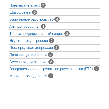
Панические атаки
7
Шизофрения
5
Биполярное расстройство
4
Антидепрессанты
4
Тревожно-депрессивный невроз
2
Эндогенная депрессия
2
Послеродовая депрессия
2
Лечение ципралексом
2
Бессонница и лечение
2
Генерализованное тревожное расстройство (ГТР)
2
Mания преследования
1