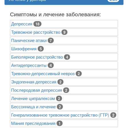
Симптомы и лечение заболевания:
Депрессия
18
Тревожное расстройство
9
Панические атаки
7
Шизофрения
5
Биполярное расстройство
4
Антидепрессанты
4
Тревожно-депрессивный невроз
2
Эндогенная депрессия
2
Послеродовая депрессия
2
Лечение ципралексом
2
Бессонница и лечение
2
Генерализованное тревожное расстройство (ГТР)
2
Mания преследования
1