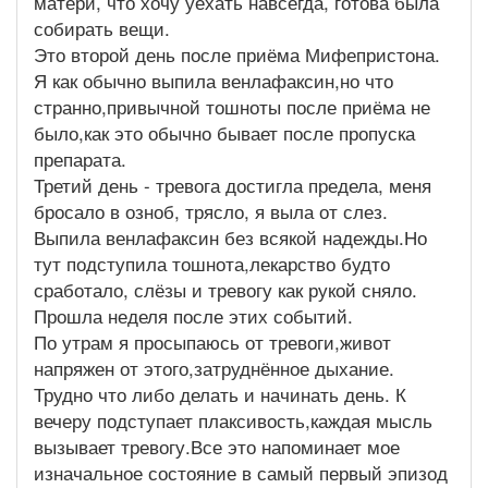
матери, что хочу уехать навсегда, готова была
собирать вещи.
Это второй день после приёма Мифепристона.
Я как обычно выпила венлафаксин,но что
странно,привычной тошноты после приёма не
было,как это обычно бывает после пропуска
препарата.
Третий день - тревога достигла предела, меня
бросало в озноб, трясло, я выла от слез.
Выпила венлафаксин без всякой надежды.Но
тут подступила тошнота,лекарство будто
сработало, слёзы и тревогу как рукой сняло.
Прошла неделя после этих событий.
По утрам я просыпаюсь от тревоги,живот
напряжен от этого,затруднённое дыхание.
Трудно что либо делать и начинать день. К
вечеру подступает плаксивость,каждая мысль
вызывает тревогу.Все это напоминает мое
изначальное состояние в самый первый эпизод