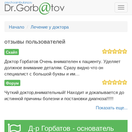
Toggl
navig
Начало
Лечение у доктора
отзывы пользователей
Скайп
Доктор Горбатов Очень внимателен к пациенту. Уделяет
должное внимание деталям. Сразу видно что он
специалист с большой буквы и им…
Форум
Чуткий доктор,внимательный! Находит и докапывается до
истинной причины болезни и постановки диагноза!!!!!!
Показать еще...
Д-р Горбатов - основатель