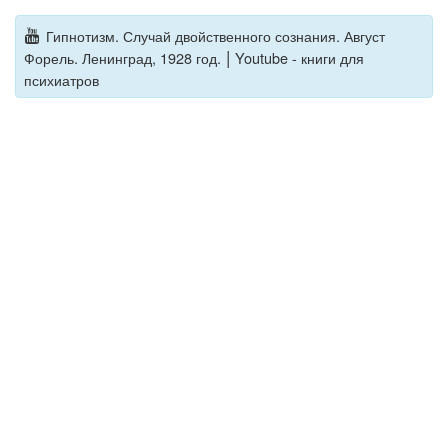
Гипнотизм. Случай двойственного сознания. Август
|
Форель. Ленинград, 1928 год.
Youtube - книги для
психиатров