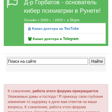
Д-р Горбатов - основатель
кибер психиатрии в Рунете!
Онлайн с 2000 г. / 2003 г. в Skype
Канал доктора на YouTube
Канал доктора в Telegram
К сожалению,
работа этого форума прекращается
.
Уважаемые дамы и господа ! Я приношу свои глубокие
извинения то задержку в даче вам ответов на ваши
вопросы. К сожалению, работа этого форума
прекращается. Спасибо вам за многолетнее доверие.