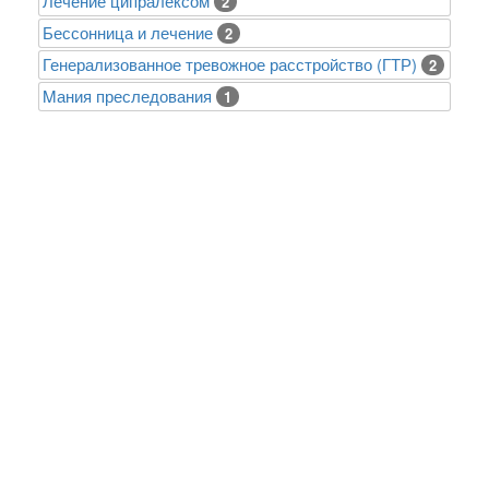
Лечение ципралексом
2
Бессонница и лечение
2
Генерализованное тревожное расстройство (ГТР)
2
Mания преследования
1