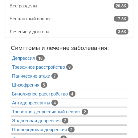
Все разделы
20.8K
Бесплатный вопрос
17.3K
Лечение у доктора
3.6K
Симптомы и лечение заболевания:
Депрессия
18
Тревожное расстройство
9
Панические атаки
7
Шизофрения
5
Биполярное расстройство
4
Антидепрессанты
4
Тревожно-депрессивный невроз
2
Эндогенная депрессия
2
Послеродовая депрессия
2