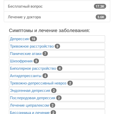
Бесплатный вопрос
17.3K
Лечение у доктора
3.6K
Симптомы и лечение заболевания:
Депрессия
18
Тревожное расстройство
9
Панические атаки
7
Шизофрения
5
Биполярное расстройство
4
Антидепрессанты
4
Тревожно-депрессивный невроз
2
Эндогенная депрессия
2
Послеродовая депрессия
2
Лечение ципралексом
2
Бессонница и лечение
2