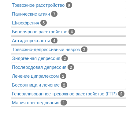
Тревожное расстройство
9
Панические атаки
7
Шизофрения
5
Биполярное расстройство
4
Антидепрессанты
4
Тревожно-депрессивный невроз
2
Эндогенная депрессия
2
Послеродовая депрессия
2
Лечение ципралексом
2
Бессонница и лечение
2
Генерализованное тревожное расстройство (ГТР)
2
Mания преследования
1