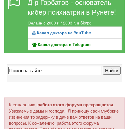
Д-р Горбатов - основатель
кибер психиатрии в Рунете!
Онлайн с 2000 г. / 2003 г. в Skype
Канал доктора на YouTube
Канал доктора в Telegram
К сожалению,
работа этого форума прекращается
.
Уважаемые дамы и господа ! Я приношу свои глубокие
извинения то задержку в даче вам ответов на ваши
вопросы. К сожалению, работа этого форума
прекращается. Спасибо вам за многолетнее доверие.