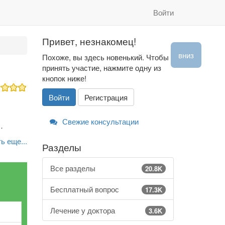
Войти
Привет, незнакомец!
вниз
Похоже, вы здесь новенький. Чтобы
принять участие, нажмите одну из
кнопок ниже!
Войти
Регистрация
Свежие консультации
…
ь еще...
Разделы
Все разделы
20.8K
Бесплатный вопрос
17.3K
Лечение у доктора
3.6K