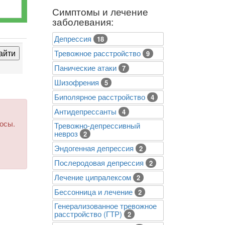
Симптомы и лечение
заболевания:
Депрессия
18
Тревожное расстройство
9
Панические атаки
7
Шизофрения
5
Биполярное расстройство
4
Антидепрессанты
4
росы.
Тревожно-депрессивный
невроз
2
Эндогенная депрессия
2
Послеродовая депрессия
2
Лечение ципралексом
2
Бессонница и лечение
2
Генерализованное тревожное
расстройство (ГТР)
2