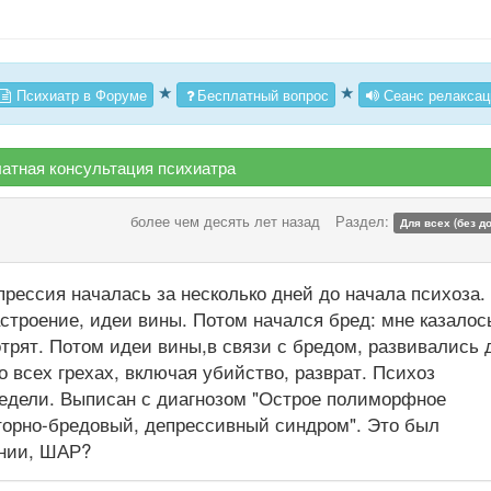
★
★
Психиатр в Форуме
Бесплатный вопрос
Сеанс релаксац
атная консультация психиатра
более чем десять лет назад
Раздел:
Для всех (без д
рессия началась за несколько дней до начала психоза.
строение, идеи вины. Потом начался бред: мне казалос
рят. Потом идеи вины,в связи с бредом, развивались 
во всех грехах, включая убийство, разврат. Психоз
недели. Выписан с диагнозом "Острое полиморфное
торно-бредовый, депрессивный синдром". Это был
ении, ШАР?