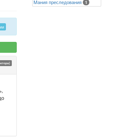
Mания преследования
1
ии
октора)
ь,
до