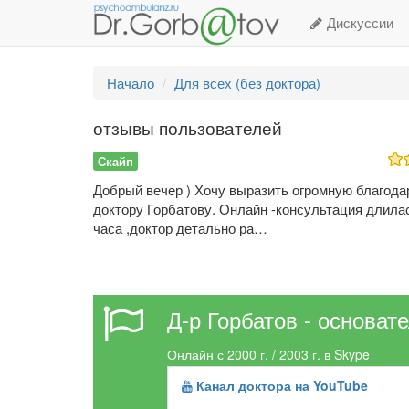
Дискуссии
Начало
Для всех (без доктора)
отзывы пользователей
Скайп
Добрый вечер ) Хочу выразить огромную благода
доктору Горбатову. Онлайн -консультация длила
часа ,доктор детально ра…
Д-р Горбатов - основат
Онлайн с 2000 г. / 2003 г. в Skype
Канал доктора на YouTube