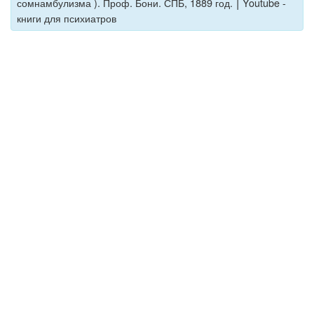
|
сомнамбулизма ). Проф. Бони. СПБ, 1889 год.
Youtube -
книги для психиатров