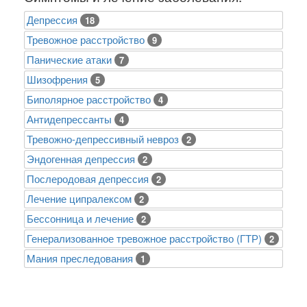
Депрессия
18
Тревожное расстройство
9
Панические атаки
7
Шизофрения
5
Биполярное расстройство
4
Антидепрессанты
4
Тревожно-депрессивный невроз
2
Эндогенная депрессия
2
Послеродовая депрессия
2
Лечение ципралексом
2
Бессонница и лечение
2
Генерализованное тревожное расстройство (ГТР)
2
Mания преследования
1