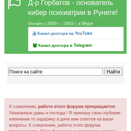
Д-р Горбатов - основатель
кибер психиатрии в Рунете!
Онлайн с 2000 г. / 2003 г. в Skype
Канал доктора на YouTube
Канал доктора в Telegram
К сожалению,
работа этого форума прекращается
.
Уважаемые дамы и господа ! Я приношу свои глубокие
извинения то задержку в даче вам ответов на ваши
вопросы. К сожалению, работа этого форума
прекращается. Спасибо вам за многолетнее доверие.