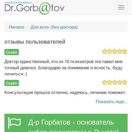
Toggl
navig
Начало
Для всех (без доктора)
отзывы пользователей
Скайп
Доктор единственный, кто из 10 психиатров поставил мне
точный диагноз. Благодарю за понимание и ясность, буду
лечиться :)
Скайп
Консультация прошла отлично, надеюсь, лечение поможет.
Показать еще...
Д-р Горбатов - основатель
кибер психиатрии в Рунете!