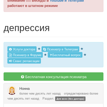
Внимание !!!! Беседы в
Youtube и Телеграм
работают в штатном режиме
депрессия
★
★
Услуги доктора
Психиатр в Телеграм
★
★
Психиатр в Форуме
Бесплатный вопрос
Сеанс релаксации
Бесплатная консультация психиатра
Нонна
более чем десять лет назад
отредактировано более
чем десять лет назад
Раздел:
Для всех (без доктора)