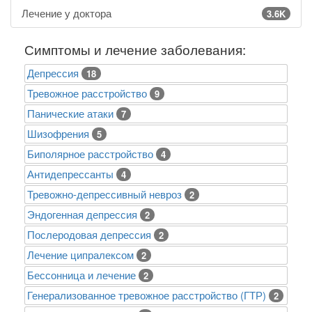
Лечение у доктора
3.6K
Симптомы и лечение заболевания:
Депрессия
18
Тревожное расстройство
9
Панические атаки
7
Шизофрения
5
Биполярное расстройство
4
Антидепрессанты
4
Тревожно-депрессивный невроз
2
Эндогенная депрессия
2
Послеродовая депрессия
2
Лечение ципралексом
2
Бессонница и лечение
2
Генерализованное тревожное расстройство (ГТР)
2