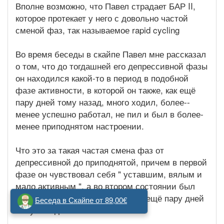
Вполне возможно, что Павел страдает БАР II,
которое протекает у него с довольно частой
сменой фаз, так называемое rapid cycling
Во время беседы в скайпе Павел мне рассказал
о том, что до тогдашней его депрессивной фазы
он находился какой-то в период в подобной
фазе активности, в которой он также, как ещё
пару дней тому назад, много ходил, более--
менее успешно работал, не пил и был в более-
менее приподнятом настроении.
Что это за такая частая смена фаз от
депрессивной до приподнятой, причем в первой
фазе он чувствовал себя " уставшим, вялым и
мало активным ", а во втором состоянии был
точно таким же активным, каким ещё пару дней
Беседа в Скайпе от 89,00€
тому назад.