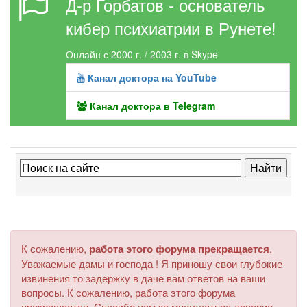
Д-р Горбатов - основатель
кибер психиатрии в Рунете!
Онлайн с 2000 г. / 2003 г. в Skype
Канал доктора на YouTube
Канал доктора в Telegram
К сожалению,
работа этого форума прекращается
.
Уважаемые дамы и господа ! Я приношу свои глубокие
извинения то задержку в даче вам ответов на ваши
вопросы. К сожалению, работа этого форума
прекращается. Спасибо вам за многолетнее доверие.