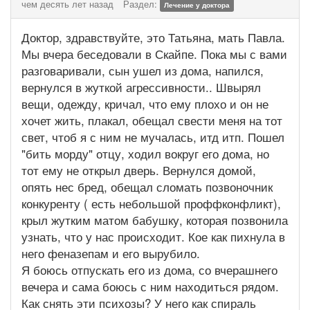
чем десять лет назад
Раздел:
Лечение у доктора
Доктор, здравствуйте, это Татьяна, мать Павла.
Мы вчера беседовали в Скайпе. Пока мы с вами
разговаривали, сын ушел из дома, напился,
вернулся в жуткой агрессивности.. Швырял
вещи, одежду, кричал, что ему плохо и он не
хочет жить, плакал, обещал свести меня на тот
свет, чтоб я с ним не мучалась, итд итп. Пошел
"бить морду" отцу, ходил вокруг его дома, но
тот ему не открыл дверь. Вернулся домой,
опять нес бред, обещал сломать позвоночник
конкуренту ( есть небольшой проффконфликт),
крыл жутким матом бабушку, которая позвонила
узнать, что у нас происходит. Кое как пихнула в
него феназепам и его вырубило.
Я боюсь отпускать его из дома, со вчерашнего
вечера и сама боюсь с ним находиться рядом.
Как снять эти психозы? У него как спираль