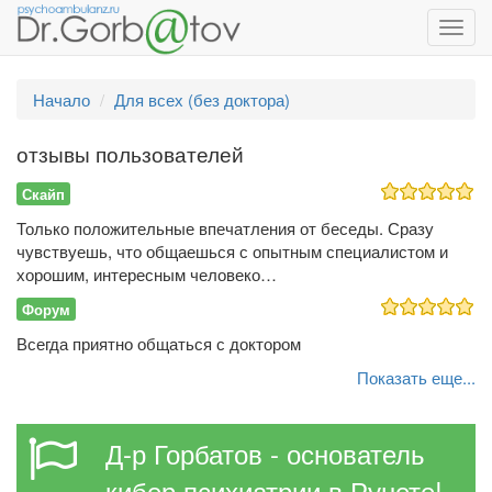
Toggl
navig
Начало
Для всех (без доктора)
отзывы пользователей
Скайп
Только положительные впечатления от беседы. Сразу
чувствуешь, что общаешься с опытным специалистом и
хорошим, интересным человеко…
Форум
Всегда приятно общаться с доктором
Показать еще...
Д-р Горбатов - основатель
кибер психиатрии в Рунете!