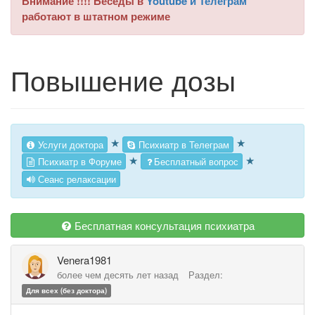
Внимание !!!! Беседы в
Youtube и Телеграм
работают в штатном режиме
Повышение дозы
★
★
Услуги доктора
Психиатр в Телеграм
★
★
Психиатр в Форуме
Бесплатный вопрос
Сеанс релаксации
Бесплатная консультация психиатра
Venera1981
более чем десять лет назад
Раздел:
Для всех (без доктора)