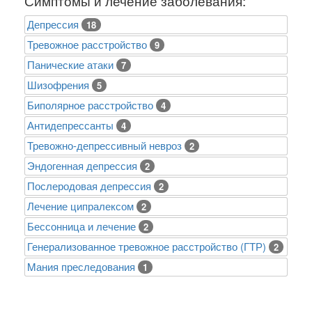
Симптомы и лечение заболевания:
Депрессия
18
Тревожное расстройство
9
Панические атаки
7
Шизофрения
5
Биполярное расстройство
4
Антидепрессанты
4
Тревожно-депрессивный невроз
2
Эндогенная депрессия
2
Послеродовая депрессия
2
Лечение ципралексом
2
Бессонница и лечение
2
Генерализованное тревожное расстройство (ГТР)
2
Mания преследования
1