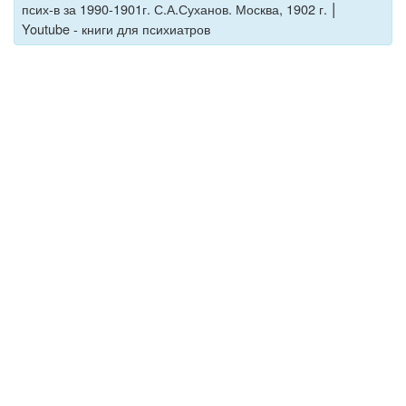
|
псих-в за 1990-1901г. С.А.Суханов. Москва, 1902 г.
Youtube - книги для психиатров