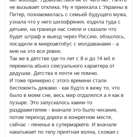
не вызывает отклика. Ну я приехала с Украины в
Питер, познакомилась с семьей будущего мужа,
узнала что у него шизофрения, ездила туда с
детьми, на границе нас сняли и сказали что
будет штраф и выезд через Россию, обошлось,
посадили в микроавтобус с молдаванами - а
мне на это все ровно.
Так же в детстве где-то лет с 8 и до 14 мб я
пережила абьюз сексуального характера от
дедушки. Детства я почти не помню.
И тоже примерно с этого времени стали
беспокоить дежавю - как будто я вижу то, что
было в моем сне, весь мир отдалялся а я как в
пузыре. Это запускалось каким-то
раздражителем - вначале это было чихание,
потом переход дороги в конкретном месте,
сейчас - печенье в супермаркете. И вначале
накатывает по телу приятная волна, схожая с