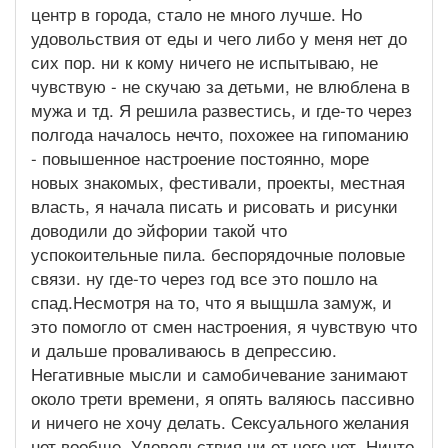
центр в города, стало не много лучше. Но
удовольствия от еды и чего либо у меня нет до
сих пор. ни к кому ничего не испытываю, не
чувствую - не скучаю за детьми, не влюблена в
мужа и тд. Я решила развестись, и где-то через
полгода началось нечто, похожее на гипоманию
- повышенное настроение постоянно, море
новых знакомых, фестивали, проекты, местная
власть, я начала писать и рисовать и рисунки
доводили до эйфории такой что
успокоительные пила. беспорядочные половые
связи. ну где-то через год все это пошло на
спад.Несмотря на то, что я выщшла замуж, и
это помогло от смен настроения, я чувствую что
и дальше проваливаюсь в депрессию.
Негативные мысли и самобичевание занимают
около трети времени, я опять валяюсь пассивно
и ничего не хочу делать. Сексуального желания
нет вообще. Удовольствия ни от чего нет. Ничто