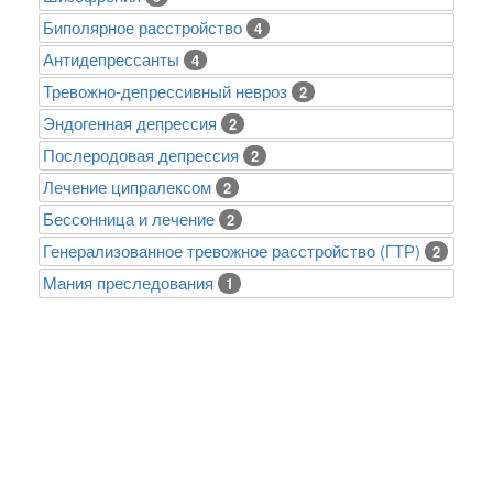
Биполярное расстройство
4
Антидепрессанты
4
Тревожно-депрессивный невроз
2
Эндогенная депрессия
2
Послеродовая депрессия
2
Лечение ципралексом
2
Бессонница и лечение
2
Генерализованное тревожное расстройство (ГТР)
2
Mания преследования
1