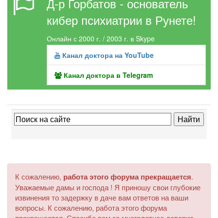
Д-р Горбатов - основатель
кибер психиатрии в Рунете!
Онлайн с 2000 г. / 2003 г. в Skype
Канал доктора на YouTube
Канал доктора в Telegram
К сожалению,
работа этого форума прекращается
.
Уважаемые дамы и господа ! Я приношу свои глубокие
извинения то задержку в даче вам ответов на ваши
вопросы. К сожалению, работа этого форума
прекращается. Спасибо вам за многолетнее доверие.