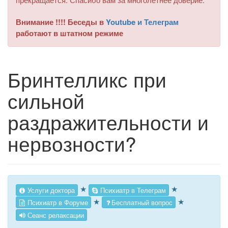
Внимание !!!! Беседы в
Youtube и Телеграм
работают в штатном режиме
Бринтелликс при
сильной
раздражительности и
нервозности?
★
★
Услуги доктора
Психиатр в Телеграм
★
★
Психиатр в Форуме
Бесплатный вопрос
Сеанс релаксации