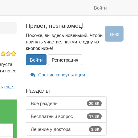
Войти
Привет, незнакомец!
вниз
Похоже, вы здесь новенький. Чтобы
принять участие, нажмите одну из
кнопок ниже!
Войти
Регистрация
вгуста
ги по ее
Свежие консультации
ь еще...
Разделы
Все разделы
20.8K
Бесплатный вопрос
17.3K
Лечение у доктора
3.6K