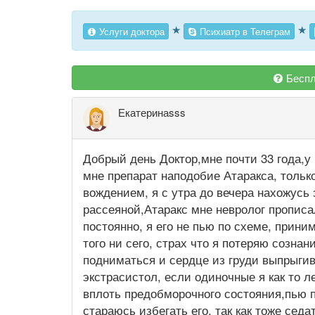
★
★
Услуги доктора
Психиатр в Телеграм
Беспл
Екатеринаsss
Добрый день Доктор,мне почти 33 года,у
мне препарат наподобие Атаракса, тольк
вождением, я с утра до вечера нахожусь 
рассеяной,Атаракс мне невролог прописал
постоянно, я его не пью по схеме, прини
того ни сего, страх что я потеряю сознан
подниматься и сердце из груди выпрыгив
экстрасистол, если одиночные я как то л
вплоть предобморочного состояния,пью п
стараюсь избегать его, так как тоже сед