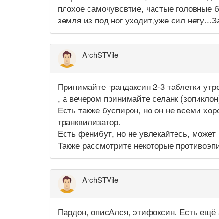
плохое самочувсвтие, частые головные бо
земля из под ног уходит,уже сил нету...
ArchSTVile
Принимайте грандаксин 2-3 таблетки утр
, а вечером принимайте селанк (зопиклон
Есть также буспирон, но он не всеми хо
транквилизатор.
Есть фенибут, но не увлекайтесь, может
Также рассмотрите некоторые противоэп
ArchSTVile
Пардон, описАлся, этифоксин. Есть ещё 