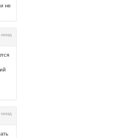
ли не
 назад
ется
ший
 назад
пать