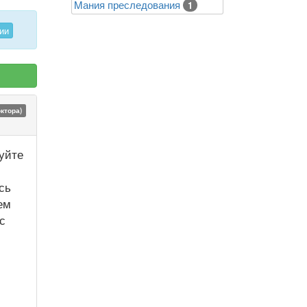
Mания преследования
1
ии
октора)
уйте
сь
ем
с