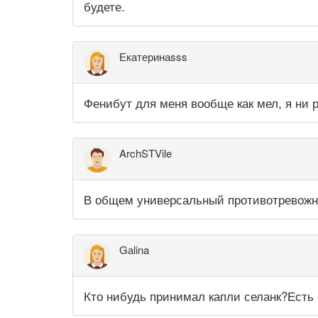
будете.
Екатеринаsss
Фенибут для меня вообще как мел, я ни р
ArchSTVile
В общем универсальный противотревожны
Gаlina
Кто нибудь принимал капли селанк?Есть 