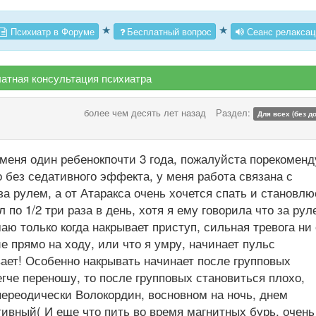
★
★
Психиатр в Форуме
Бесплатный вопрос
Сеанс релаксац
атная консультация психиатра
более чем десять лет назад
Раздел:
Для всех (без д
 меня один ребенокпочти 3 года, пожалуйста порекоменд
о без седативного эффекта, у меня работа связана с
за рулем, а от Атаракса очень хочется спать и становлю
 по 1/2 три раза в день, хотя я ему говорила что за рул
маю только когда накрывает приступ, сильная тревога ни 
ие прямо на ходу, или что я умру, начинает пульс
ает! Особенно накрывать начинает после групповых
егче переношу, то после групповых становиться плохо,
ереодически Волокордин, восновном на ночь, днем
ативный( И еще что пить во время магнитных бурь, очень