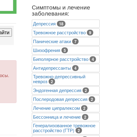
Симптомы и лечение
заболевания:
Депрессия
18
Тревожное расстройство
9
Панические атаки
7
Шизофрения
5
Биполярное расстройство
4
Антидепрессанты
4
росы.
Тревожно-депрессивный
невроз
2
Эндогенная депрессия
2
Послеродовая депрессия
2
Лечение ципралексом
2
Бессонница и лечение
2
Генерализованное тревожное
расстройство (ГТР)
2