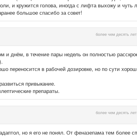
ли, и кружится голова, иногда с лифта выхожу и чуть 
Заранее большое спасибо за совет!
более чем десять лет
ом и днём, в течение пары недель он полностью расскро
).
рошо переносится в рабочей дозировке, но по сути хоро
 развиться привыкание.
илептические препараты.
более чем десять лет
адаптол, но я его не понял. От феназепама тем более с