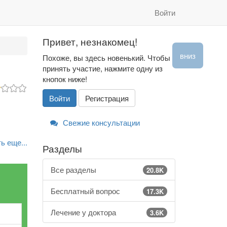
Войти
Привет, незнакомец!
вниз
Похоже, вы здесь новенький. Чтобы
принять участие, нажмите одну из
кнопок ниже!
Войти
Регистрация
Свежие консультации
ь еще...
Разделы
Все разделы
20.8K
Бесплатный вопрос
17.3K
Лечение у доктора
3.6K