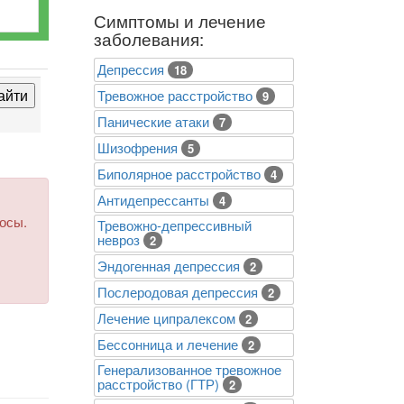
Симптомы и лечение
заболевания:
Депрессия
18
Тревожное расстройство
9
Панические атаки
7
Шизофрения
5
Биполярное расстройство
4
Антидепрессанты
4
росы.
Тревожно-депрессивный
невроз
2
Эндогенная депрессия
2
Послеродовая депрессия
2
Лечение ципралексом
2
Бессонница и лечение
2
Генерализованное тревожное
расстройство (ГТР)
2