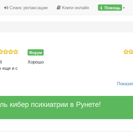
Сеанс релаксации
Книги онлайн
Помощь
Форум
й
Хорошо
ы еще и с
Показат
ель кибер психиатрии в Рунете!