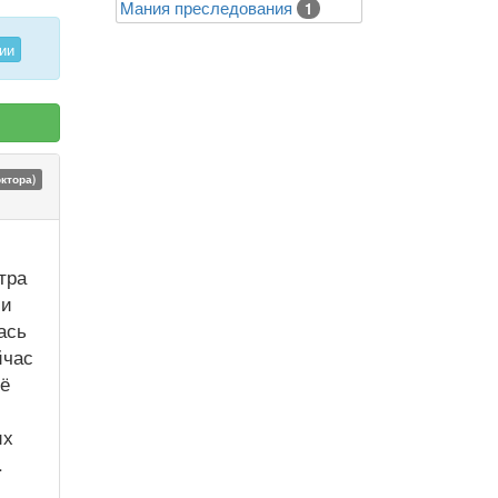
Mания преследования
1
ии
октора)
тра
 и
ась
йчас
её
их
.