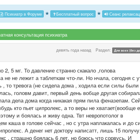
★
★
Психиатр в Форуме
Бесплатный вопрос
Сеанс релаксац
атная консультация психиатра
девять года назад
Раздел:
Для всех (без д
о 2, 5 мг. То давление странно скакало ,голова
 не не лежит а таблеткам что-ли. Но нчала, сегодня с у
ь , то тревога (не сидела дома , ходила если силы были
илась, головм давит, первый день вобще другая собирал
елала дела дома когда никакая прям пила феназепам. Се
ибудь кто пьет ципролекс, а то веры не хватает(вообще 
оэтому и боялась и живу одна. Твт невропотолог в
м каша в голове сейчас , но с утра наплакалась и до с
пролекс. А денег нет доктору написатт, лишь 15 получу
кс , страшно боялась 6 лет, но боюсь что сорвусь. И