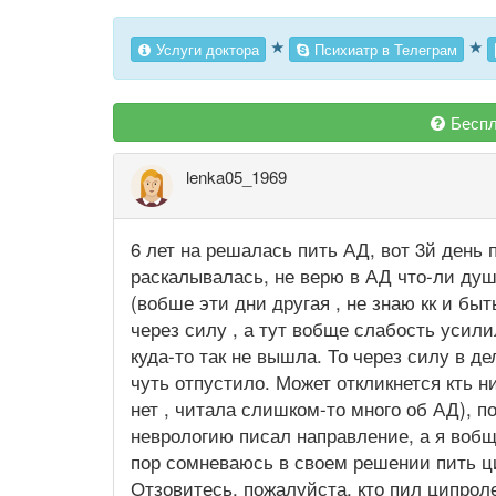
★
★
Услуги доктора
Психиатр в Телеграм
Беспл
lenka05_1969
6 лет на решалась пить АД, вот 3й день п
раскалывалась, не верю в АД что-ли душа
(вобше эти дни другая , не знаю кк и быт
через силу , а тут вобще слабость усил
куда-то так не вышла. То через силу в д
чуть отпустило. Может откликнется кть н
нет , читала слишком-то много об АД), п
неврологию писал направление, а я вобще
пор сомневаюсь в своем решении пить ци
Отзовитесь, пожалуйста, кто пил ципроле