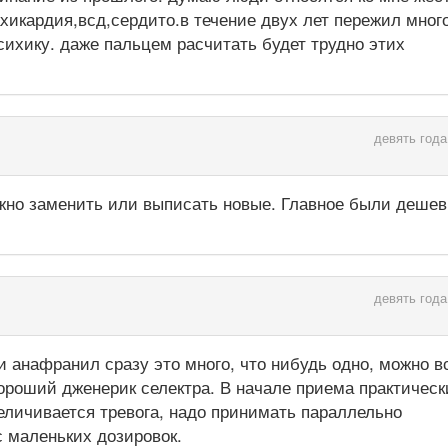
хикардия,всд,сердито.в течение двух лет пережил мног
сихику. даже пальцем расчитать будет трудно этих
девять года
жно заменить или выписать новые. Главное были дешев
девять года
 и анафранил сразу это много, что нибудь одно, можно в
хороший дженерик селектра. В начале приема практическ
величивается тревога, надо принимать параллельно
с маленьких дозировок.