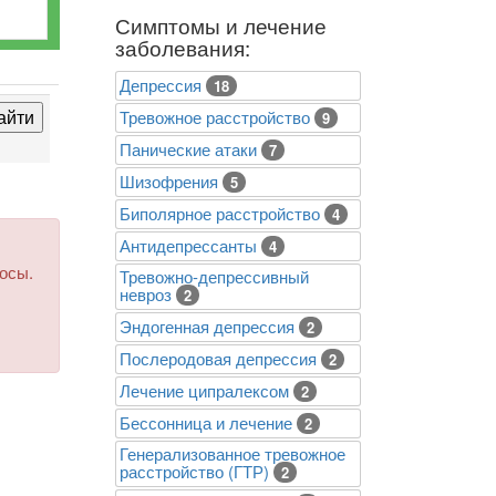
Симптомы и лечение
заболевания:
Депрессия
18
Тревожное расстройство
9
Панические атаки
7
Шизофрения
5
Биполярное расстройство
4
Антидепрессанты
4
росы.
Тревожно-депрессивный
невроз
2
Эндогенная депрессия
2
Послеродовая депрессия
2
Лечение ципралексом
2
Бессонница и лечение
2
Генерализованное тревожное
расстройство (ГТР)
2