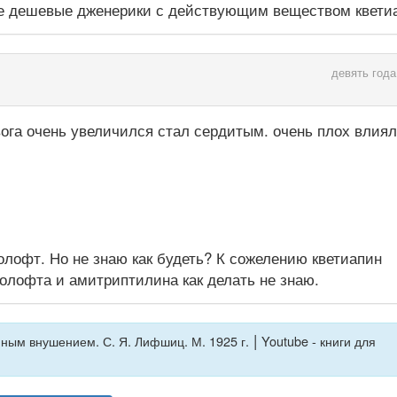
ее дешевые дженерики с действующим веществом квети
девять года
ога очень увеличился стал сердитым. очень плох влиял
олофт. Но не знаю как будеть? К сожелению кветиапин
золофта и амитриптилина как делать не знаю.
|
ым внушением. С. Я. Лифшиц. М. 1925 г.
Youtube - книги для