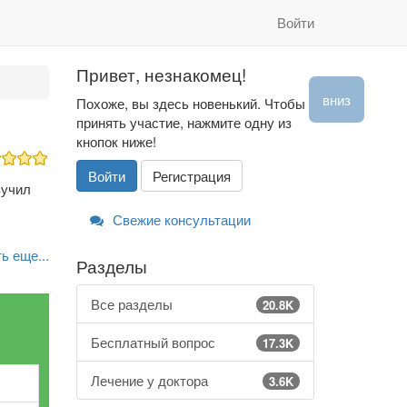
Войти
Привет, незнакомец!
вниз
Похоже, вы здесь новенький. Чтобы
принять участие, нажмите одну из
кнопок ниже!
Войти
Регистрация
зучил
Свежие консультации
ь еще...
Разделы
Все разделы
20.8K
Бесплатный вопрос
17.3K
Лечение у доктора
3.6K