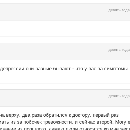
девять года
девять года
 депрессии они разные бывают - что у вас за симптомы
девять года
а верху. два раза обратился к доктору. первый раз
ть из за побочек тревожности. и сейчас второй. Могу е
инание из прошлого. думаю люди относятся ко мне жест