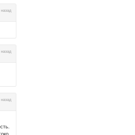
 назад
 назад
 назад
сть.
око.