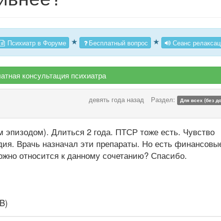
★
★
Психиатр в Форуме
Бесплатный вопрос
Сеанс релаксац
атная консультация психиатра
девять года назад
Раздел:
Для всех (без д
эпизодом). Длиться 2 года. ПТСР тоже есть. Чувство
дия. Врачь назначал эти препараты. Но есть финансовы
ожно относится к данному сочетанию? Спасибо.
B)