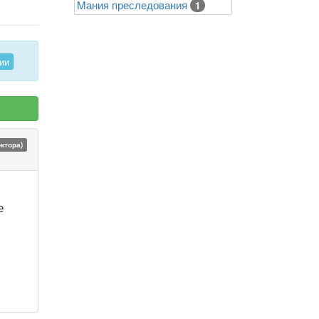
Mания преследования
1
ии
октора)
е