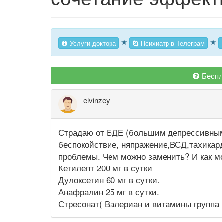
★
★
Услуги доктора
Психиатр в Телеграм
Беспл
elvinzey
Страдаю от БДЕ (большим депрессивным 
беспокойствие, няпражение,ВСД,тахикар
проблемы. Чем можно заменить? И как м
Кетилепт 200 мг в сутки
Дулоксетин 60 мг в сутки.
Анафралин 25 мг в сутки.
Стресонат( Валериан и витамины группа 