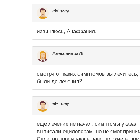
elvinzey
извиняюсь, Анафранил.
Александра78
смотря от каких симптомов вы лечитесь,
были до лечения?
elvinzey
еще лечение не начал. симптомы указал н
выписали ецилопорам. но не смог принима
Сплю но просыпаюсь рано. плохие вспом