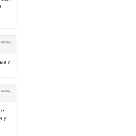
о
 назад
ые и
 назад
се
и у