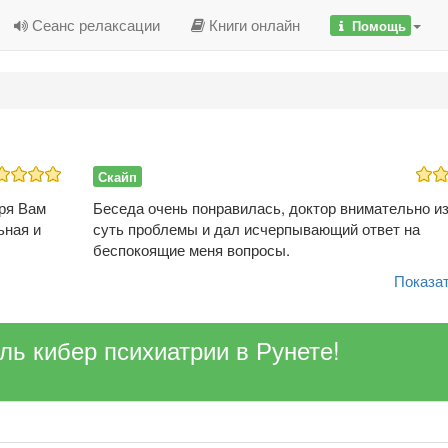
Сеанс релаксации
Книги онлайн
Помощь
Скайп
ря Вам
Беседа очень понравилась, доктор внимательно и
ьная и
суть проблемы и дал исчерпывающий ответ на
беспокоящие меня вопросы.
Показат
ель кибер психиатрии в Рунете!