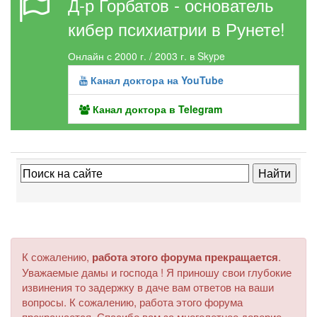
Д-р Горбатов - основатель
кибер психиатрии в Рунете!
Онлайн с 2000 г. / 2003 г. в Skype
Канал доктора на YouTube
Канал доктора в Telegram
К сожалению,
работа этого форума прекращается
.
Уважаемые дамы и господа ! Я приношу свои глубокие
извинения то задержку в даче вам ответов на ваши
вопросы. К сожалению, работа этого форума
прекращается. Спасибо вам за многолетнее доверие.