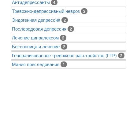
Антидепрессанты
4
Тревожно-депрессивный невроз
2
Эндогенная депрессия
2
Послеродовая депрессия
2
Лечение ципралексом
2
Бессонница и лечение
2
Генерализованное тревожное расстройство (ГТР)
2
Mания преследования
1