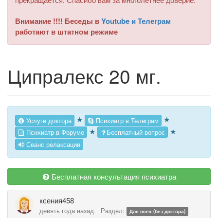
Внимание !!!! Беседы в
Youtube и Телеграм
работают в штатном режиме
Ципралекс 20 мг.
★
★
Услуги доктора
Психиатр в Телеграм
★
★
Психиатр в Форуме
Бесплатный вопрос
Сеанс релаксации
Бесплатная консультация психиатра
ксения458
девять года назад
Раздел:
Для всех (без доктора)